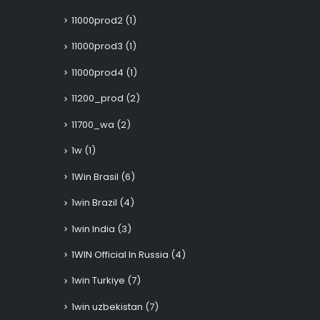
11000prod2
(1)
11000prod3
(1)
11000prod4
(1)
11200_prod
(2)
11700_wa
(2)
1w
(1)
1Win Brasil
(6)
1win Brazil
(4)
1win India
(3)
1WIN Official In Russia
(4)
1win Turkiye
(7)
1win uzbekistan
(7)