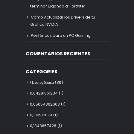
terminar jugando a ‘Fortnite’
Cómo Actualizar los Drivers de tu
Gráfica NVIDIA
Periféricos para un PC Gaming
COMENTARIOS RECIENTES
CATEGORIES
! Без рубрики
(36)
0,04281861234
(1)
0,05054862603
(1)
0,130912879
(1)
0,1843667428
(1)