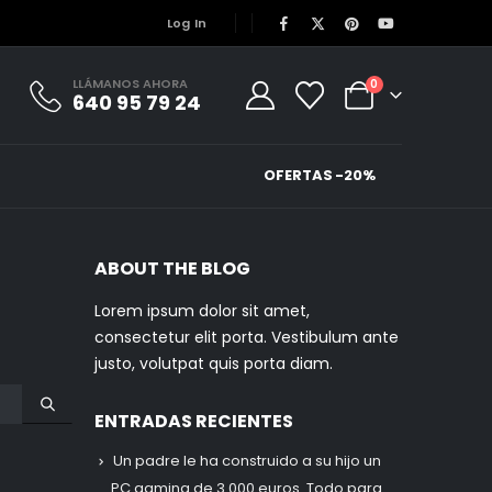
Log In
LLÁMANOS AHORA
0
640 95 79 24
OFERTAS -20%
ABOUT THE BLOG
Lorem ipsum dolor sit amet,
consectetur elit porta. Vestibulum ante
justo, volutpat quis porta diam.
ENTRADAS RECIENTES
Un padre le ha construido a su hijo un
PC gaming de 3.000 euros. Todo para