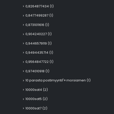
0,8264877434
(1)
0,8477499287
(1)
0,8731011616
(1)
0,904240227
(1)
0,9446579119
(1)
0,9494435714
(1)
0,9564847722
(1)
0,974010918
(1)
10 parasta postimyyntiГ¤ morsiamen
(1)
10000sat4
(2)
10000sat5
(2)
10000sat7
(2)