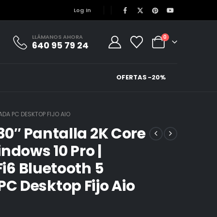
Log In
LLÁMANOS AHORA
0
640 95 79 24
OFERTAS -20%
ADA PC DESKTOP FIJO AIO
 30″ Pantalla 2K Core
ndows 10 Pro |
Fi6 Bluetooth 5
 Desktop Fijo Aio