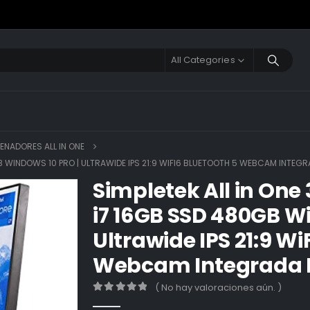
All Categories
ENADORES ALL IN ONE
GB WINDOWS 10 PRO | ULTRAWIDE IPS 21:9 WIFI6 BLUETOOTH 5 WEBCAM INTEGR
Simpletek All in One
i7 16GB SSD 480GB Wi
Ultrawide IPS 21:9 Wi
Webcam Integrada PC
( No hay valoraciones aún. )
0
out of 5