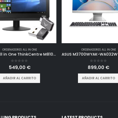
ORDENADORES ALL IN ONE
ORDENADORES ALL IN ONE
Lenovo All in One ThinkCentre M810Z 22″ FullHD | Intel Core i7-6700T | RAM 16GB | SSD 512GB | Cámara web HD Windows 11 Pro (Reacondicionado)
0
out of 5
0
out of 5
549,00
€
899,00
€
AÑADIR AL CARRITO
AÑADIR AL CARRITO
ELLING PRODUCTS
LATEST PRODUCTS