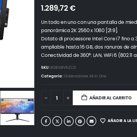
1.289,72
€
Un todo en uno con una pantalla de miedo
panorámica 2K 2560 x 1080 [21:9].
Dotato di processore Intel Core i7 fino 
ampliable hasta 16 GB, dos ranuras de a
Conectividad de 360°: LAN, WiFi 6 (802.11
SKU:
B0BG8V5ZCD
Categoría:
Ordenadores All in One
AÑADIR AL CARRITO
AÑADIR A LA L