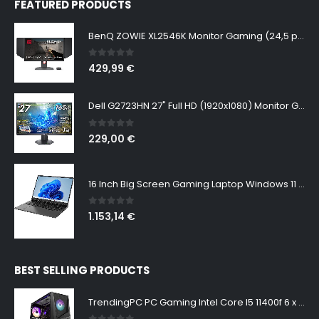
FEATURED PRODUCTS
BenQ ZOWIE XL2546K Monitor Gaming (24,5 pulgadas, FHD 1080p, 240 Hz, 0.5ms, DyAc+, XL Setting to Share, S switch, Shielding Hood)
0
out of 5
429,99
€
Dell G2723HN 27" Full HD (1920x1080) Monitor Gaming, 165Hz, Fast IPS, 1ms, AMD FreeSync Premium, NVIDIA G-SYNC Compatible, 99% sRGB, DisplayPort, 2x HDMI, Negro
0
out of 5
229,00
€
16 Inch Big Screen Gaming Laptop Windows 11 Pro, Intel i9 12900H GeForce RTX 3060 6G, 64GB DDR4 2TB NVMe, 2.5K IPS 165Hz Notebook Gamer PC Computer, WiFi6 BT5.2, Colorful Backlit Keyboard
0
out of 5
1.153,14
€
BEST SELLING PRODUCTS
TrendingPC PC Gaming Intel Core I5 11400f 6 x 4,40ghz • NVIDIA GTX 1650 4gb • 16gb RAM DDR4 • SSD 480gb • Windows 11 Pro • WiFi 300mbps • pc Gamer