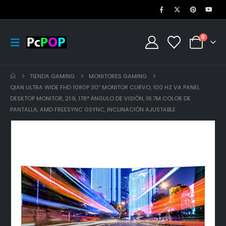
0
TIENDA GAMING
MONITORES GAMING
QIAN ULTRA WIDE FHD 1080P 30″ MONITOR CURVO, 100 HZ VA PANEL
DESKTOP MONITOR, 21:9, 178° ÁNGULO DE VISIÓN, 16.7M COLOR DE
PANTALLA, AMD FREESYNC GSYNC, INCLINACIÓN AJUSTABLE