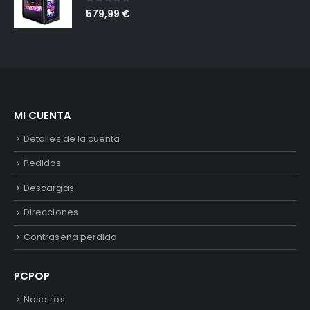
0
out of 5
579,99
€
MI CUENTA
Detalles de la cuenta
Pedidos
Descargas
Direcciones
Contraseña perdida
PCPOP
Nosotros