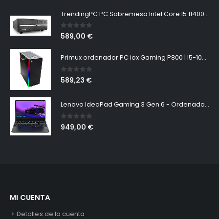
TrendingPC PC Sobremesa Intel Core I5 11400 6X 4,4ghz Turbo • Windows 11 Pro • 16gb RAM • 1tb M.2 • WiFi 300mbps • pc Gaming
0
out of 5
589,00
€
Primux ordenador PC iox Gaming P800 | I5-10400F | GPU GTX1650 | 16GB RAM DDR4 | SSD 480GB | Placa base H510M | Caja PB800 Primux 3RGB | Windows 10 Home
0
out of 5
589,23
€
Lenovo IdeaPad Gaming 3 Gen 6 - Ordenador Portátil 15.6" FullHD 60Hz (Intel Core i5-11320H, 16GB RAM, 512GB SSD, NVIDIA GeForce RTX 3050-4GB, Sin Sistema Operativo) Negro, Teclado QWERTY
0
out of 5
949,00
€
MI CUENTA
Detalles de la cuenta