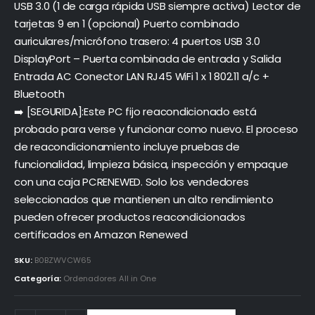
USB 3.0 (1 de carga rápida USB siempre activa) Lector de
tarjetas 9 en 1 (opcional) Puerto combinado
auriculares/micrófono trasero: 4 puertos USB 3.0
DisplayPort – Puerta combinada de entrada y Salida
Entrada AC Conector LAN RJ45 WiFi 1 x 1 802.11 a/c +
Bluetooth
➡️ [SEGURIDA]:Este PC fijo reacondicionado está
probado para verse y funcionar como nuevo. El proceso
de reacondicionamiento incluye pruebas de
funcionalidad, limpieza básica, inspección y empaque
con una caja PCRENEWED. Solo los vendedores
seleccionados que mantienen un alto rendimiento
pueden ofrecer productos reacondicionados
certificados en Amazon Renewed
SKU:
B0BZWVCW65
Categoría:
Ordenadores All in One