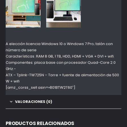
A elección licencia Windows 10 o Windows 7 Pro; talón con
número de serie
Características: RAM 8 GB, 1 TB, HDD, HDMI + VGA + DVI + wifi.
Componentes: placa base con procesador Quad-Core 2.0
GHz.-
ATX – Tplink-TW725N – Torre + fuente de alimentación de 500
W + wifi
[amz_corss_sell asin=»B01BTW2T60″]
VALORACIONES (0)
PRODUCTOS RELACIONADOS