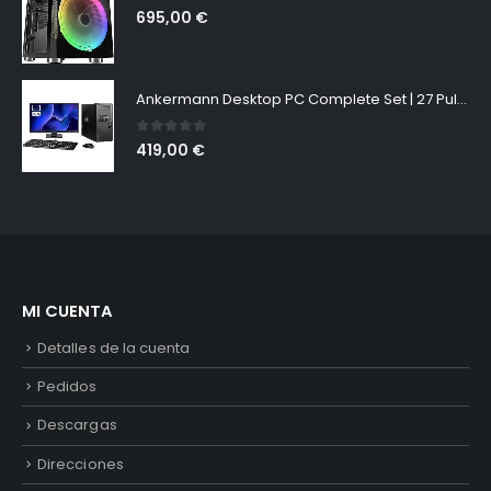
0
out of 5
695,00
€
Ankermann Desktop PC Complete Set | 27 Pulgadas Monitor, Keyboard, Mouse | Intel Core i3-6100 | Intel HD | 16GB RAM | 480 GB SSD | Windows 11 | LibreOffice
0
out of 5
419,00
€
MI CUENTA
Detalles de la cuenta
Pedidos
Descargas
Direcciones