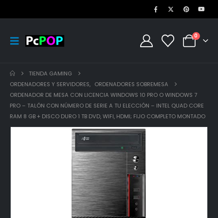
0
TIENDA GAMING
ORDENADORES Y SERVIDORES
,
ORDENADORES SOBREMESA
ORDENADOR DE MESA CON LICENCIA WINDOWS 10 PRO O WINDOWS 7
PRO – TALÓN CON NÚMERO DE SERIE A TU ELECCIÓN – INTEL QUAD CORE
RAM 8 GB + DISCO DURO 1 TB DVD, WIFI, HDMI; FIJO COMPLETO MONTADO