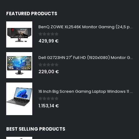
FEATURED PRODUCTS
BenQ ZOWIE XL2546K Monitor Gaming (24,5 pulgadas, FHD 1080p, 240 Hz, 0.5ms, DyAc+, XL Setting to Share, S switch, Shielding Hood)
0
out of 5
429,99
€
Dell G2723HN 27" Full HD (1920x1080) Monitor Gaming, 165Hz, Fast IPS, 1ms, AMD FreeSync Premium, NVIDIA G-SYNC Compatible, 99% sRGB, DisplayPort, 2x HDMI, Negro
0
out of 5
229,00
€
16 Inch Big Screen Gaming Laptop Windows 11 Pro, Intel i9 12900H GeForce RTX 3060 6G, 64GB DDR4 2TB NVMe, 2.5K IPS 165Hz Notebook Gamer PC Computer, WiFi6 BT5.2, Colorful Backlit Keyboard
0
out of 5
1.153,14
€
BEST SELLING PRODUCTS