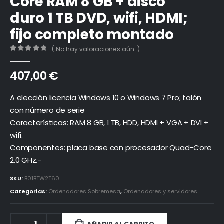
Core RAM 8 GB + disco
duro 1 TB DVD, wifi, HDMI;
fijo completo montado
( No hay valoraciones aún. )
0
out of 5
407,00
€
A elección licencia Windows 10 o Windows 7 Pro; talón
con número de serie
Características: RAM 8 GB, 1 TB, HDD, HDMI + VGA + DVI +
wifi.
Componentes: placa base con procesador Quad-Core
2.0 GHz.-
SKU:
B01BTW2T60
Categorías:
Ordenadores Sobremesa
,
Ordenadores y servidores