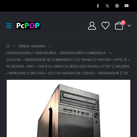
0
TIENDA GAMING
ORDENADORES Y SERVIDORES
,
ORDENADORES SOBREMESA
GOLOOK • ORDENADOR DE SOBREMESA FIJO TRABAJO OFICINA • INTEL I5 •
16 GB RAM • WIFI • TARJETA GRÁFICA DEDICADA NVIDIA GT730 2 GB DDR5
• WINDOWS 11 PRO X64 • LECTOR GRABADOR CDDVD • ORDENADOR (1 TB