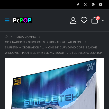
0
TIENDA GAMING
ORDENADORES Y SERVIDORES
,
ORDENADORES ALL IN ONE
SIMPLETEK – ORDENADOR ALL IN ONE 24″ CURVO FHD CORE I3 3,4GHZ
WINDOWS 11 PRO | 16GB RAM SSD M.2 120GB + 2TB | CURVED PC DESKTOP