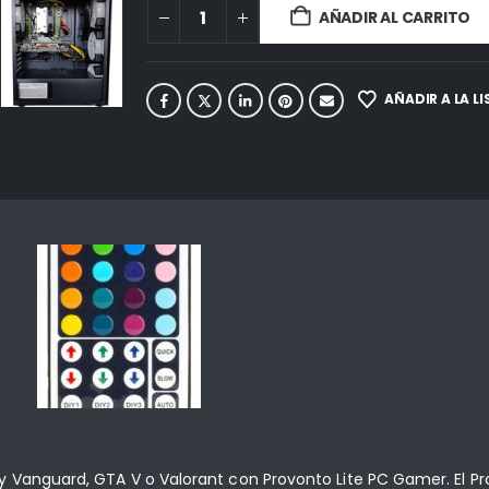
AÑADIR AL CARRITO
AÑADIR A LA L
y Vanguard, GTA V o Valorant con Provonto Lite PC Gamer. El Pr