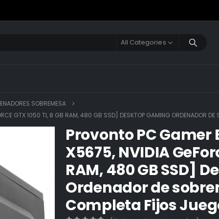
All Categories
ENADORES SOBREMESA
ORCE GTX 1050 TI, 8 GB RAM, 480 GB SSD] DESKTOP GAMING ORDENADOR D
Provonto PC Gamer B
X5675, NVIDIA GeForc
RAM, 480 GB SSD] D
Ordenador de sobre
Completa Fijos Jueg