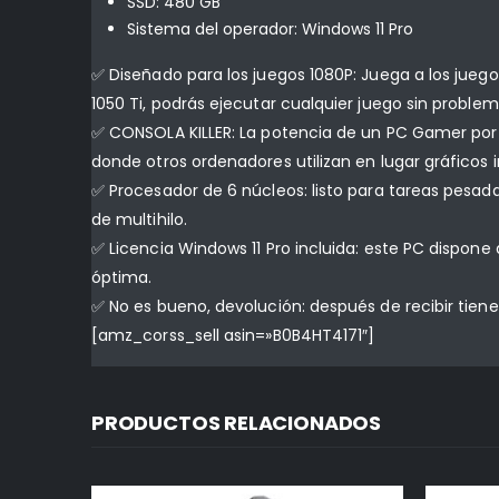
SSD: 480 GB
Sistema del operador: Windows 11 Pro
✅ Diseñado para los juegos 1080P: Juega a los jueg
1050 Ti, podrás ejecutar cualquier juego sin problem
✅ CONSOLA KILLER: La potencia de un PC Gamer por e
donde otros ordenadores utilizan en lugar gráficos 
✅ Procesador de 6 núcleos: listo para tareas pesadas
de multihilo.
✅ Licencia Windows 11 Pro incluida: este PC dispon
óptima.
✅ No es bueno, devolución: después de recibir tien
[amz_corss_sell asin=»B0B4HT4171″]
PRODUCTOS RELACIONADOS