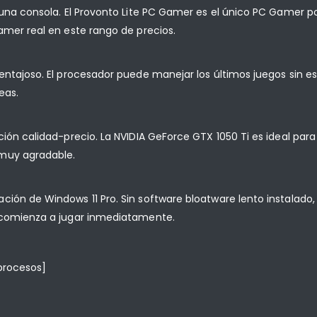
e una consola. El Provonto Lite PC Gamer es el único PC Gamer 
amer real en este rango de precios.
entajoso. El procesador puede manejar los últimos juegos sin e
eas.
ción calidad-precio. La NVIDIA GeForce GTX 1050 Ti es ideal par
 muy agradable.
ción de Windows 11 Pro. Sin software bloatware lento instalado
y comienza a jugar inmediatamente.
bprocesos]