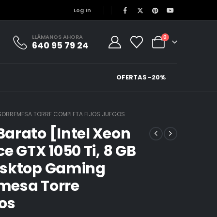
Log In
LLÁMANOS AHORA
0
640 95 79 24
OFERTAS -20%
E SOBREMESA TORRE COMPLETA FIJOS JUEGOS
arato [Intel Xeon
e GTX 1050 Ti, 8 GB
esktop Gaming
mesa Torre
os