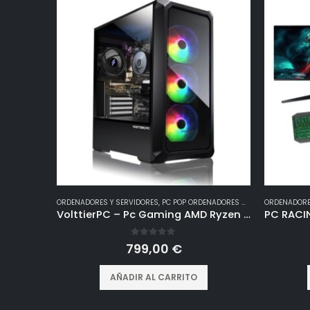
ORDENADORES Y SERVIDORES
,
PC POP ORDENADORES GAMING
ORDENADORE
VolttierPC – Pc Gaming AMD Ryzen 7 5700G 8×4.6Ghz | Radeon Vega 8 | 32GB DDR4 | 1TB SSD M.2 NVMe | WiFi | Windows 11 | Ordenador de Sobremesa | Pc Gamer
0
out of 5
799,00
€
AÑADIR AL CARRITO