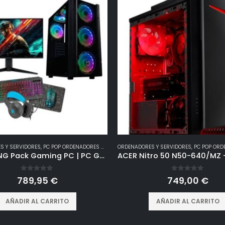
S Y SERVIDORES
,
PC POP ORDENADORES GAMING
ORDENADORES Y SERVIDORES
,
PC POP ORDENA
PC RACING Pack Gaming PC | PC Gaming Completo | Intel Core i5-10400F/16GB/1TB SSD/GTX1650 + Pantalla 24″ FullHD + Combo Gam, Windows 11 Home
0
out of 5
0
out of 5
789,95
€
749,00
€
AÑADIR AL CARRITO
AÑADIR AL CARRITO