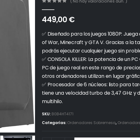
( No hay valoraciones aún. )
0
out of 5
449,00
€
✅ Diseñado para los juegos 1080P: Juega
of War, Minecraft y GTA V. Gracias a la t
podrás ejecutar cualquier juego sin prob
✅ CONSOLA KILLER: La potencia de un PC G
PC de juego real en este rango de precio
otros ordenadores utilizan en lugar gráfi
✅ Procesador de 6 núcleos: listo para tar
tiene una velocidad turbo de 3,47 GHz y di
multihilo.
SKU:
B0B4HT4171
Categorías:
Ordenadores Sobremesa
,
Ordenadores