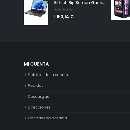
16 Inch Big Screen Gaming Laptop Windows 11 Pro, Intel i9 12900H GeForce RTX 3060 6G, 64GB DDR4 2TB NVMe, 2.5K IPS 165Hz Notebook Gamer PC Computer, WiFi6 BT5.2, Colorful Backlit Keyboard
0
out of 5
1.153,14
€
MI CUENTA
Detalles de la cuenta
Pedidos
Descargas
Direcciones
Contraseña perdida