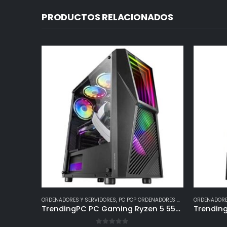
PRODUCTOS RELACIONADOS
ORDENADORES Y SERVIDORES
,
PC POP ORDENADORES GAMING
ORDENADORE
TrendingPC PC Gaming Ryzen 5 5500 6×4,2ghz • Gráfica Nvidia RTX 3050 8gb • 16Gb RAM DDR4 3200mhz RGB • 1TB m.2 • Windows 11 Pro • WiFi 300mbps • pc Gamer