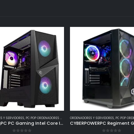
S Y SERVIDORES
,
PC POP ORDENADORES GAMING
ORDENADORES Y SERVIDORES
,
PC POP ORDENA
TrendingPC PC Gaming Intel Core I5 11400f 6 x 4,40ghz • NVIDIA GTX 1650 4gb • 16gb RAM DDR4 • SSD 480gb • Windows 11 Pro • WiFi 300mbps • pc Gamer