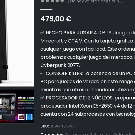
( No hay valoraciones aún. )
0
out of 5
479,00
€
✅ HECHO PARA JUGAR A 1080P: Juega a lo
Minecraft y GTA V. Con la tarjeta gráfic
cualquier juego con facilidad. Este orde
problemas cualquier juego del mercado, 
Cyberpunk 2077.
✅ CONSOLE KILLER: La potencia de un PC G
PC para juegos de verdad en este rango 
mientras que otros ordenadores utilizan 
✅ PROCESADOR DE 12 NÚCLEOS: preparado 
procesador Intel Xeon E5-2650 v4 de 12 n
cuenta con 24 subprocesos con tecnolog
SKU:
B09QPT2GWV
Categorías:
Ordenadores Sobremesa
,
Ordenadores