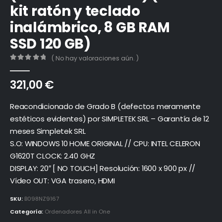
kit ratón y teclado
inalámbrico, 8 GB RAM
SSD 120 GB)
( No hay valoraciones aún. )
0
out of 5
321,00
€
Reacondicionado de Grado B (defectos meramente
estéticos evidentes) por SIMPLETEK SRL – Garantía de 12
meses Simpletek SRL
S.O: WINDOWS 10 HOME ORIGINAL // CPU: INTEL CELERON
G1620T CLOCK: 2.40 GHZ
DISPLAY: 20″ [ NO TOUCH] Resolución: 1600 x 900 px //
Vídeo OUT: VGA trasero, HDMI
SKU:
B098NZ9167
Categoría:
Ordenadores All in One