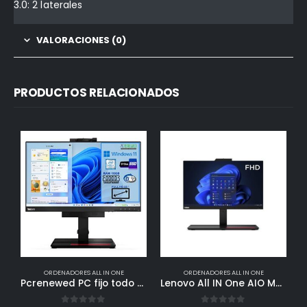
3.0: 2 laterales
VALORACIONES (0)
PRODUCTOS RELACIONADOS
ORDENADORES ALL IN ONE
ORDENADORES ALL IN ONE
Pcrenewed PC fijo todo en uno 22″ ordenador de sobremesa Intel Core i7-6700 3.4Ghz | 16 GB RAM | 512GB SSD | Monitor 22″ FullHD WebCam Audio Windows 11 Pro WIFI BTH y red (sólo PC)
Lenovo All IN One AIO M70a i5-11500 22″ i5-11500 8GB 256GB WiFi PIVOTANTE FREEDOS Marca