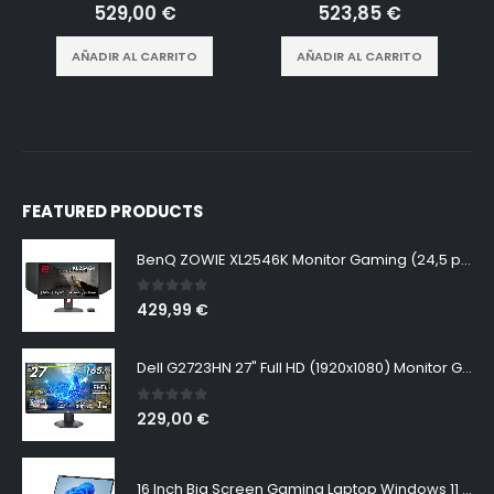
0
out of 5
0
out of 5
529,00
€
523,85
€
AÑADIR AL CARRITO
AÑADIR AL CARRITO
FEATURED PRODUCTS
BenQ ZOWIE XL2546K Monitor Gaming (24,5 pulgadas, FHD 1080p, 240 Hz, 0.5ms, DyAc+, XL Setting to Share, S switch, Shielding Hood)
0
out of 5
429,99
€
Dell G2723HN 27" Full HD (1920x1080) Monitor Gaming, 165Hz, Fast IPS, 1ms, AMD FreeSync Premium, NVIDIA G-SYNC Compatible, 99% sRGB, DisplayPort, 2x HDMI, Negro
0
out of 5
229,00
€
16 Inch Big Screen Gaming Laptop Windows 11 Pro, Intel i9 12900H GeForce RTX 3060 6G, 64GB DDR4 2TB NVMe, 2.5K IPS 165Hz Notebook Gamer PC Computer, WiFi6 BT5.2, Colorful Backlit Keyboard