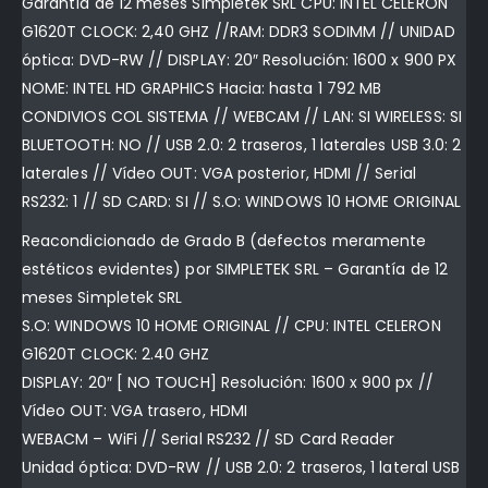
Garantía de 12 meses Simpletek SRL CPU: INTEL CELERON
G1620T CLOCK: 2,40 GHZ //RAM: DDR3 SODIMM // UNIDAD
óptica: DVD-RW // DISPLAY: 20″ Resolución: 1600 x 900 PX
NOME: INTEL HD GRAPHICS Hacia: hasta 1 792 MB
CONDIVIOS COL SISTEMA // WEBCAM // LAN: SI WIRELESS: SI
BLUETOOTH: NO // USB 2.0: 2 traseros, 1 laterales USB 3.0: 2
laterales // Vídeo OUT: VGA posterior, HDMI // Serial
RS232: 1 // SD CARD: SI // S.O: WINDOWS 10 HOME ORIGINAL
Reacondicionado de Grado B (defectos meramente
estéticos evidentes) por SIMPLETEK SRL – Garantía de 12
meses Simpletek SRL
S.O: WINDOWS 10 HOME ORIGINAL // CPU: INTEL CELERON
G1620T CLOCK: 2.40 GHZ
DISPLAY: 20″ [ NO TOUCH] Resolución: 1600 x 900 px //
Vídeo OUT: VGA trasero, HDMI
WEBACM – WiFi // Serial RS232 // SD Card Reader
Unidad óptica: DVD-RW // USB 2.0: 2 traseros, 1 lateral USB