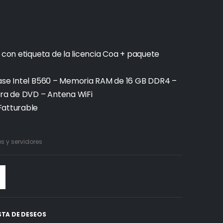
 con etiqueta de la licencia Coa + paquete
base Intel B560 – Memoria RAM de 16 GB DDR4 –
ra de DVD – Antena WiFi
Fatturable
 y servidores
ISTA DE DESEOS