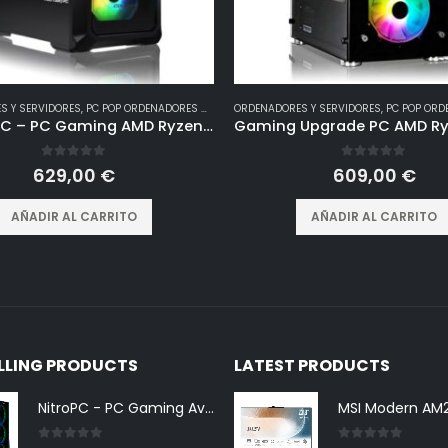
S Y SERVIDORES
,
PC POP ORDENADORES GAMING
ORDENADORES Y SERVIDORES
,
PC POP ORDENA
VolttierPC – PC Gaming AMD Ryzen 5 5600G 6×4.4Ghz | Radeon Vega 7 | 16GB DDR4 | 1TB SSD M.2 NVMe | WiFi | Windows 11 | Ordenador de Sobremesa | Pc Gamer
0
out of 5
0
out of 5
629,00
€
609,00
€
AÑADIR AL CARRITO
AÑADIR AL CARRITO
ELLING PRODUCTS
LATEST PRODUCTS
NitroPC - PC Gaming Avanzado Bronze Plus (AMD Ryzen 5 4650G 6/12 4.2GHz, RX Vega 7, RAM 16GB, SSD 480GB + HDD 1TB, Windows 11 Home, iluminación RGB, WiFi) Ordenador de sobremesa, PC Gamer