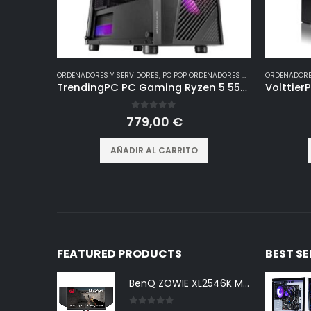
ORDENADORES Y SERVIDORES
,
PC POP ORDENADORES GAMING
ORDENADORE
TrendingPC PC Gaming Ryzen 5 5500 6×4,2ghz • Gráfica Nvidia RTX 3050 8gb • 16Gb RAM DDR4 3200mhz RGB • 1TB m.2 • Windows 11 Pro • WiFi 300mbps • pc Gamer
0
out of 5
779,00
€
AÑADIR AL CARRITO
FEATURED PRODUCTS
BEST S
BenQ ZOWIE XL2546K Monitor Gaming (24,5 pulgadas, FHD 1080p, 240 Hz, 0.5ms, DyAc+, XL Setting to Share, S switch, Shielding Hood)