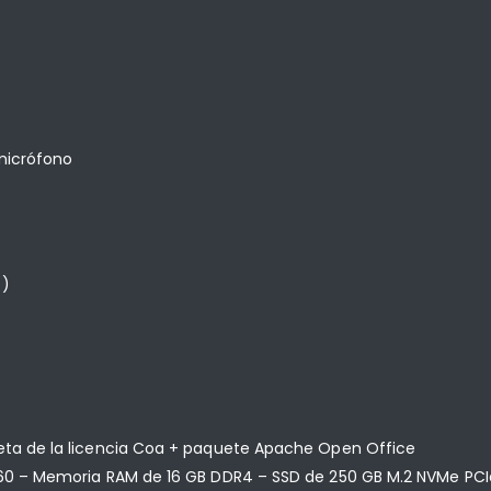
 micrófono
o)
ueta de la licencia Coa + paquete Apache Open Office
 B560 – Memoria RAM de 16 GB DDR4 – SSD de 250 GB M.2 NVMe PC