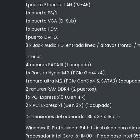
1 puerto Ethernet LAN (RJ-45).
1 x puerto PS/2
1 x puerto VGA (D-Sub)
1 x puerto HDMI
1 puerto DVI-D.
3 x Jack Audio HD: entrada línea / altavoz frontal /
Interior:
4 ranuras SATA III (1 ocupado).
1 x Ranura Hyper M.2 (PCIe Gen4 x4).
1 ranura ultra M.2 (PCIe Gen3 x4 & SATA3) (ocupad
2 ranuras RAM DDR4 (2 puertos).
1 x PCI Express x16 (Gen 4.x)
2 x PCI Express x1 (Gen 3.x) (1 ocupado)
Dimensiones del ordenador 35 x 37 x 18 cm.
Windows 10 Professional 64 bits instalada con etiq
Procesador Intel Core i5-11400 – Placa base Intel