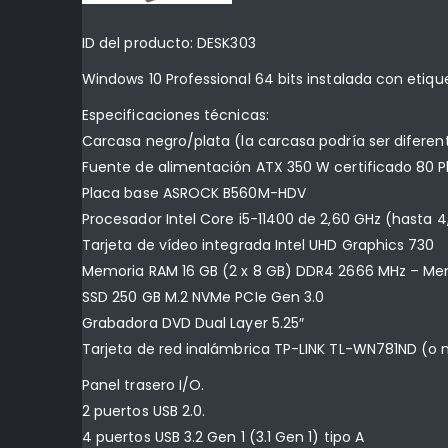
ID del producto: DESK303
Windows 10 Professional 64 bits instalada con etiqu
Especificaciones técnicas:
Carcasa negro/plata (la carcasa podría ser diferente
Fuente de alimentación ATX 350 W certificado 80 Plus
Placa base ASROCK B560M-HDV
Procesador Intel Core i5-11400 de 2,60 GHz (hasta 4,
Tarjeta de vídeo integrada Intel UHD Graphics 730
Memoria RAM 16 GB (2 x 8 GB) DDR4 2666 MHz – M
SSD 250 GB M.2 NVMe PCIe Gen 3.0
Grabadora DVD Dual Layer 5.25″
Tarjeta de red inalámbrica TP-LINK TL-WN781ND (o 
Panel trasero I/O.
2 puertos USB 2.0.
4 puertos USB 3.2 Gen 1 (3.1 Gen 1) tipo A