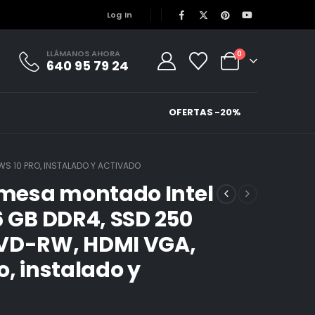
Log In
LLÁMANOS AHORA
0
640 95 79 24
OFERTAS -20%
WS 10 PRO, INSTALADO Y ACTIVADO
mesa montado Intel
6 GB DDR4, SSD 250
DVD-RW, HDMI VGA,
o, instalado y