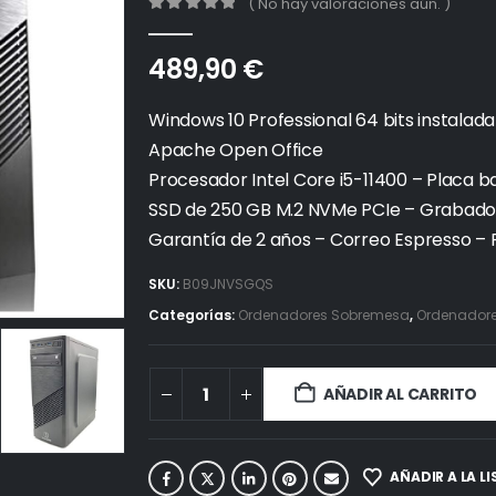
( No hay valoraciones aún. )
0
out of 5
489,90
€
Windows 10 Professional 64 bits instalada
Apache Open Office
Procesador Intel Core i5-11400 – Placa 
SSD de 250 GB M.2 NVMe PCIe – Grabado
Garantía de 2 años – Correo Espresso – 
SKU:
B09JNVSGQS
Categorías:
Ordenadores Sobremesa
,
Ordenadores
AÑADIR AL CARRITO
AÑADIR A LA L