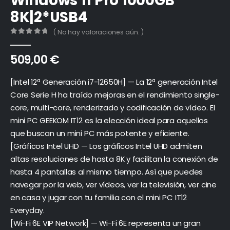
Windows 11 Pro 1000GB
8K|2*USB4
( No hay valoraciones aún. )
0
out of 5
509,00
€
[Intel 12ª Generación i7-12650H] — La 12ª generación Intel
Core Serie H ha traído mejoras en el rendimiento single-
core, multi-core, renderizado y codificación de vídeo. El
mini PC GEEKOM IT12 es la elección ideal para aquellos
que buscan un mini PC más potente y eficiente.
[Gráficos Intel UHD — Los gráficos Intel UHD admiten
altas resoluciones de hasta 8K y facilitan la conexión de
hasta 4 pantallas al mismo tiempo. Así que puedes
navegar por la web, ver vídeos, ver la televisión, ver cine
en casa y jugar con tu familia con el mini PC IT12
Everyday.
[Wi-Fi 6E VIP Network] — Wi-Fi 6E representa un gran