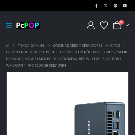
0
TIENDA GAMING
ORDENADORES Y SERVIDORES
,
MINI PCS
GEEKOM NUC MINI PC IT12, INTEL I7-12650H (10 NÚCLEOS, 16 HILOS, 24 MB
DE CACHÉ, 4.7GHZ) MINI PC DE SOBREMESA, RED WI-FI 6E , 32GB DDR4
WINDOWS 11 PRO 1000GB 8K|2*USB4