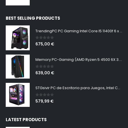
BEST SELLING PRODUCTS
TrendingPC PC Gaming Intel Core I5 11400f 6 x 4,40ghz • NVIDIA GTX 1650 4gb • 16gb RAM DDR4 • SSD 480gb • Windows 11 Pro • WiFi 300mbps • pc Gamer
0
out of 5
675,00
€
Memory PC-Gaming (AMD Ryzen 5 4500 6X 3.60GHz, AMD Radeon RX 6600 8GB, 16 GB DDR4, 240 GB SSD, 1000 GB HDD, Windows 11 Pro) Negro
0
out of 5
639,00
€
STGsivir PC de Escritorio para Juegos, Intel Core i3-10100F hasta 4.3GHz, GeForce GTX 1660 Super 6GB GDDR6, 16GB DDR4, 1TB SSD, 600M WiFi, BTB 5.0, Ventilador RGB x 6, W11H64
0
out of 5
579,99
€
LATEST PRODUCTS