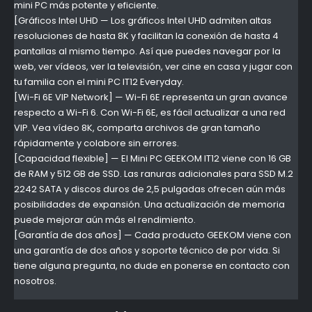
mini PC más potente y eficiente.
[Gráficos Intel UHD — Los gráficos Intel UHD admiten altas
resoluciones de hasta 8K y facilitan la conexión de hasta 4
pantallas al mismo tiempo. Así que puedes navegar por la
web, ver vídeos, ver la televisión, ver cine en casa y jugar con
tu familia con el mini PC IT12 Everyday.
[Wi-Fi 6E VIP Network] — Wi-Fi 6E representa un gran avance
respecto a Wi-Fi 6. Con Wi-Fi 6E, es fácil actualizar a una red
VIP. Vea vídeo 8K, comparta archivos de gran tamaño
rápidamente y colabore sin errores.
[Capacidad flexible] — El Mini PC GEEKOM IT12 viene con 16 GB
de RAM y 512 GB de SSD. Las ranuras adicionales para SSD M.2
2242 SATA y discos duros de 2,5 pulgadas ofrecen aún más
posibilidades de expansión. Una actualización de memoria
puede mejorar aún más el rendimiento.
[Garantía de dos años] — Cada producto GEEKOM viene con
una garantía de dos años y soporte técnico de por vida. Si
tiene alguna pregunta, no dude en ponerse en contacto con
nosotros.