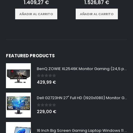
0
out of 5
0
out of 5
1.409,27
€
1.526,87
€
AÑADIR AL CARRITO
AÑADIR AL CARRITO
FEATURED PRODUCTS
BenQ ZOWIE XL2546K Monitor Gaming (24,5 pulgadas, FHD 1080p, 240 Hz, 0.5ms, DyAc+, XL Setting to Share, S switch, Shielding Hood)
0
out of 5
429,99
€
Dell G2723HN 27" Full HD (1920x1080) Monitor Gaming, 165Hz, Fast IPS, 1ms, AMD FreeSync Premium, NVIDIA G-SYNC Compatible, 99% sRGB, DisplayPort, 2x HDMI, Negro
0
out of 5
229,00
€
16 Inch Big Screen Gaming Laptop Windows 11 Pro, Intel i9 12900H GeForce RTX 3060 6G, 64GB DDR4 2TB NVMe, 2.5K IPS 165Hz Notebook Gamer PC Computer, WiFi6 BT5.2, Colorful Backlit Keyboard