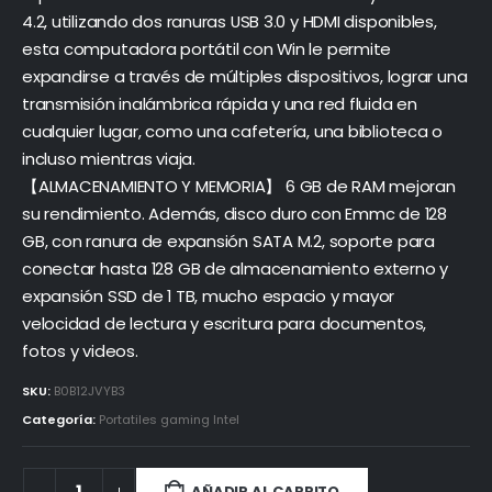
4.2, utilizando dos ranuras USB 3.0 y HDMI disponibles,
esta computadora portátil con Win le permite
expandirse a través de múltiples dispositivos, lograr una
transmisión inalámbrica rápida y una red fluida en
cualquier lugar, como una cafetería, una biblioteca o
incluso mientras viaja.
【ALMACENAMIENTO Y MEMORIA】 6 GB de RAM mejoran
su rendimiento. Además, disco duro con Emmc de 128
GB, con ranura de expansión SATA M.2, soporte para
conectar hasta 128 GB de almacenamiento externo y
expansión SSD de 1 TB, mucho espacio y mayor
velocidad de lectura y escritura para documentos,
fotos y videos.
SKU:
B0B12JVYB3
Categoría:
Portatiles gaming Intel
AÑADIR AL CARRITO