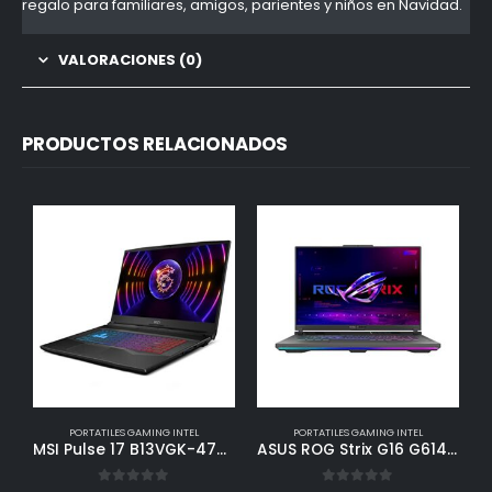
regalo para familiares, amigos, parientes y niños en Navidad.
VALORACIONES (0)
PRODUCTOS RELACIONADOS
PORTATILES GAMING INTEL
PORTATILES GAMING INTEL
MSI Pulse 17 B13VGK-477XES- Ordenador portátil Gaming 17.3″ 16:9 FHD, 144Hz (Intel Core i7-13700H, 32GB RAM, 1TB SSD, RTX 4070-8GB, Free Dos) Titanium Gray – Teclado QWERTY español
ASUS ROG Strix G16 G614JI-N3213 – Ordenador Portátil Gaming de 16″ WUXGA 165Hz (Intel Core i9-13980HX, 32GB RAM, 1TB SSD, RTX 4070 8GB, Sin Sistema Operativo) Gris Eclipse – Teclado QWERTY español