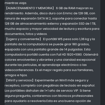
mientras viaja.
【ALMACENAMIENTO Y MEMORIA】 6 GB de RAM mejoran su
rendimiento. Además, disco duro con Emmc de 128 GB, con
ranura de expansión SATA M.2, soporte para conectar hasta
128 GB de almacenamiento externo y expansión SSD de 1 TB,
mucho espacio y mayor velocidad de lectura y escritura para
documentos, fotos y videos.
【Ligero y conveniente】 El portátil W5 pesa solo 1,36 kg y la
pantalla de la computadora se puede girar 180 grados,
equipada con una pantalla grande de 14 pulgadas. Esta
computadora portátil cuenta con Full HD 1920×1080. Obtendrá
colores envolventes y vibrantes y una claridad excepcional
durante las películas, el aprendizaje electrónico o las
videoconferencias. Es el mejor regalo para sus familiares,
amigos e hijos.
【Win11 y servicios】Experimente un Win11 más seguro y
receptivo, completo con pegatinas de teclado en español.
Los portátiles disfrutan de 1+1 año de servicio VIP. Si tiene
alguna pregunta, contaremos con técnicos profesionales
para ayudarlo a resolverla.Esta es una buena opción de