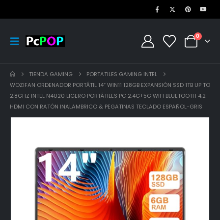
0
TIENDA GAMING
PORTATILES GAMING INTEL
WOZIFAN ORDENADOR PORTÁTIL 14″ WIN11 128GB EXPANSIÓN SSD 1TB UP TO
2.8GHZ INTEL N4020 LIGERO PORTÁTILES PC 2.4G+5G WIFI BLUETOOTH 4.2
HDMI CON RATÓN INALAMBRICO & PEGATINAS TECLADO ESPAÑOL-GRIS