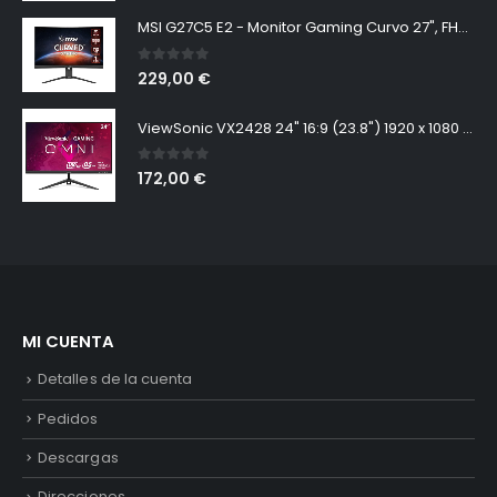
MSI G27C5 E2 - Monitor Gaming Curvo 27", FHD, 170 Hz (1920x1080, VA, Curvatura 1500R, 16:9, Frameless, 250 nits, Anti-Flicker)
0
out of 5
229,00
€
ViewSonic VX2428 24" 16:9 (23.8") 1920 x 1080 SuperClear® IPS, 165hz, 1ms MPRT, Freesync Premium, 2 HDMI, DisplayPort, Speakers
0
out of 5
172,00
€
MI CUENTA
Detalles de la cuenta
Pedidos
Descargas
Direcciones