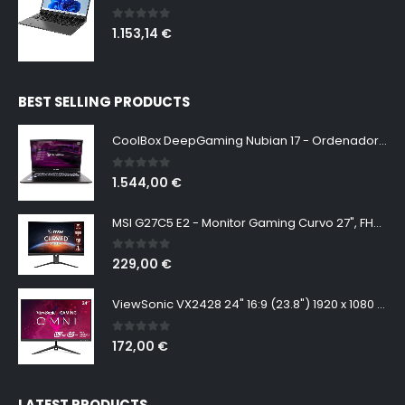
0
out of 5
1.153,14
€
BEST SELLING PRODUCTS
CoolBox DeepGaming Nubian 17 - Ordenador Portátil Gaming 17.3" QHD 165Hz (Intel Core i7-13700H, 64GB RAM, 2TB SSD PCIe 4.0, Nvidia RTX 3050 6GB, W11 Pro Sin Licencia) Negro - Teclado QWERTY Español
0
out of 5
1.544,00
€
MSI G27C5 E2 - Monitor Gaming Curvo 27", FHD, 170 Hz (1920x1080, VA, Curvatura 1500R, 16:9, Frameless, 250 nits, Anti-Flicker)
0
out of 5
229,00
€
ViewSonic VX2428 24" 16:9 (23.8") 1920 x 1080 SuperClear® IPS, 165hz, 1ms MPRT, Freesync Premium, 2 HDMI, DisplayPort, Speakers
0
out of 5
172,00
€
LATEST PRODUCTS