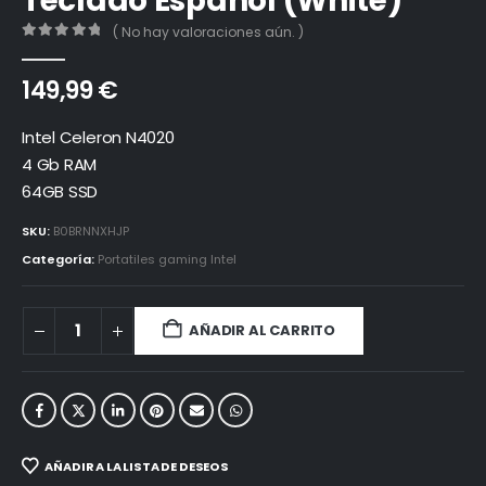
Teclado Español (White)
( No hay valoraciones aún. )
0
out of 5
149,99
€
Intel Celeron N4020
4 Gb RAM
64GB SSD
SKU:
B0BRNNXHJP
Categoría:
Portatiles gaming Intel
AÑADIR AL CARRITO
AÑADIR A LA LISTA DE DESEOS