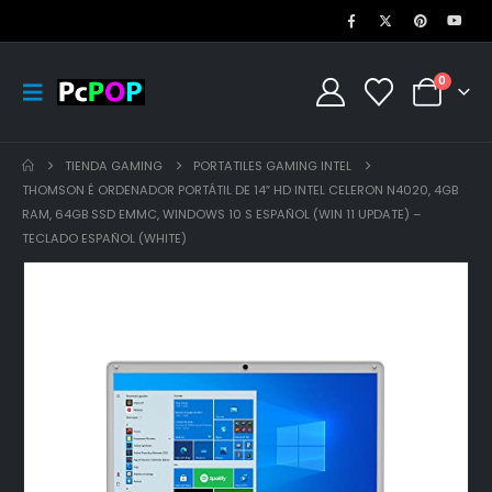
0
TIENDA GAMING
PORTATILES GAMING INTEL
THOMSON É ORDENADOR PORTÁTIL DE 14″ HD INTEL CELERON N4020, 4GB
RAM, 64GB SSD EMMC, WINDOWS 10 S ESPAÑOL (WIN 11 UPDATE) –
TECLADO ESPAÑOL (WHITE)