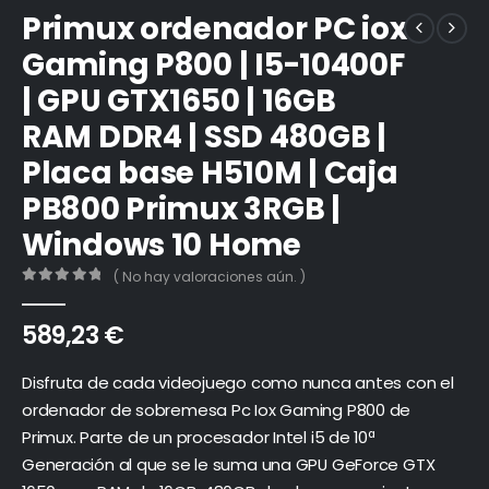
Primux ordenador PC iox
Gaming P800 | I5-10400F
| GPU GTX1650 | 16GB
RAM DDR4 | SSD 480GB |
Placa base H510M | Caja
PB800 Primux 3RGB |
Windows 10 Home
( No hay valoraciones aún. )
0
out of 5
589,23
€
Disfruta de cada videojuego como nunca antes con el
ordenador de sobremesa Pc Iox Gaming P800 de
Primux. Parte de un procesador Intel i5 de 10ª
Generación al que se le suma una GPU GeForce GTX