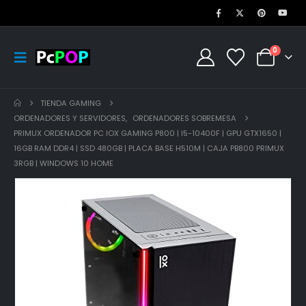
0
TIENDA GAMING
ORDENADORES Y SERVIDORES
,
ORDENADORES SOBREMESA
PRIMUX ORDENADOR PC IOX GAMING P800 | I5-10400F | GPU GTX1650 |
16GB RAM DDR4 | SSD 480GB | PLACA BASE H510M | CAJA PB800 PRIMUX
3RGB | WINDOWS 10 HOME