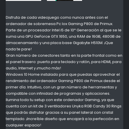
Disfruta de cada videojuego como nunca antes con el
ordenador de sobremesa Pc Iox Gaming P800 de Primux.
Parte de un procesador Intel i5 de 10ª Generación al que se le
suma una GPU GeForce GTX 1650, una RAM de 16GB, 480GB de
almacenamiento y una placa base Gigabyte H510M. ¡Que
nada te pare!
Gran número de conectores tanto en la parte frontal como en
el panel trasero: puerto para teclado y ratón, para HDMI, para
audio, Internet y ¡mucho más!
Windows 10 Home instalado para que puedas aprovechar el
rendimiento del ordenador Gaming P800 de Primux desde el
primer día. Intuitivo, con un gran número de herramientas y
compatible con infinidad de programas y aplicaciones.
Ilumina todo tu setup con este ordenador Gaming, ya que
cuenta con un kit de 3 ventiladores Unyka RGB Candy 30 Rings
que podrás disfrutar gracias a su panel lateral con cristal
templado. ¡Increíble diseño que encajará a la perfección en
cualquier espacio!