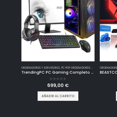
ORDENADORES Y SERVIDORES
,
PC POP ORDENADORES GAMING
ORDENADORE
TrendingPC PC Gaming Completo Ryzen 5 5600G Pro 6X 4,40Ghz • 32Gb RAM DDR4 RGB • 1tb m.2 SSD • AMD Radeon Vega 7 Graphics • Windows 11 • WiFi • Monitor 24″ 75hz • Teclado,Auriculares y ratón Gamer
0
out of 5
699,00
€
AÑADIR AL CARRITO