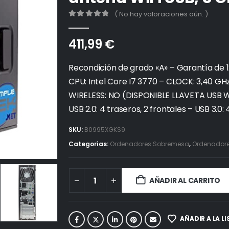
( No hay valoraciones aún. )
0
out of 5
411,99
€
Recondición de grado «A» – Garantía de 
CPU: Intel Core I7 3770 – CLOCK: 3,40 GH
WIRELESS: NO (DISPONIBLE LLAVETA USB WI
USB 2.0: 4 traseros, 2 frontales – USB 3.0:
SKU:
B0995XGKS9
Categorías:
Ordenadores Sobremesa
,
Ordenadores
AÑADIR AL CARRITO
AÑADIR A LA L