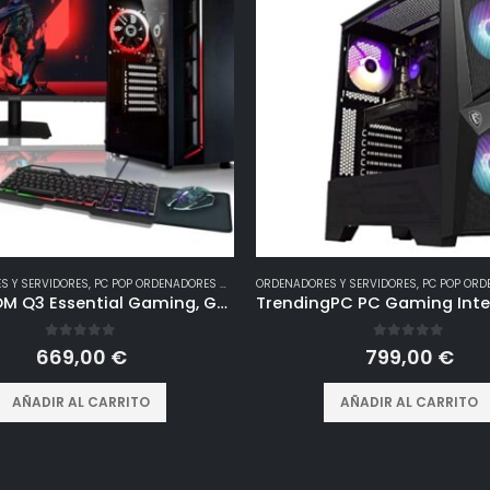
S Y SERVIDORES
,
PC POP ORDENADORES GAMING
ORDENADORES Y SERVIDORES
,
PC POP ORDENA
BEASTCOM Q3 Essential Gaming, Gaming PC, AMD Ryzen 3 4X4,00GHz, 4K Vega de 8 núcleos Gráfico, 8GB RAM, 256GB SSD, Pantalla LED de 24″, Teclado, ratón, Alfombrilla de ratón, Windows 11 Pro
0
out of 5
0
out of 5
669,00
€
799,00
€
AÑADIR AL CARRITO
AÑADIR AL CARRITO