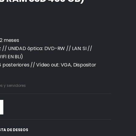
12 meses
z // UNIDAD óptica: DVD-RW // LAN: SI //
FI EN BLI)
 4 posteriores // Vídeo out: VGA, Dispositor
 y servidores
ISTA DE DESEOS