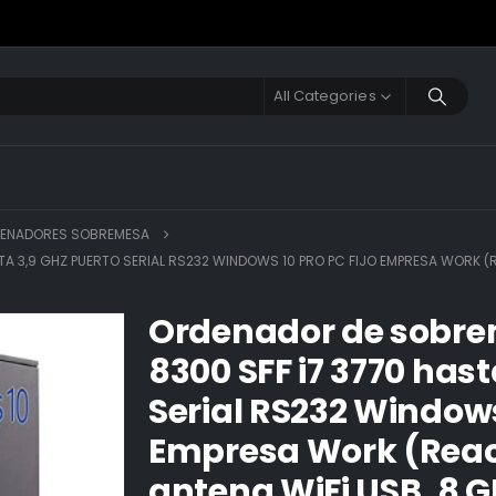
All Categories
ENADORES SOBREMESA
A 3,9 GHZ PUERTO SERIAL RS232 WINDOWS 10 PRO PC FIJO EMPRESA WORK (
Ordenador de sobr
8300 SFF i7 3770 hast
Serial RS232 Windows 
Empresa Work (Reac
antena WiFi USB, 8 