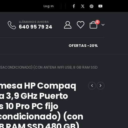
Log In
LLÁMANOS AHORA
0
640 95 79 24
OFERTAS -20%
REACONDICIONADO) (CON ANTENA WIFI USB, 8 GB RAM SSD
emesa HP Compaq
a 3,9 GHz Puerto
10 Pro PC fijo
ondicionado) (con
GB RAM SSD 480 GB)