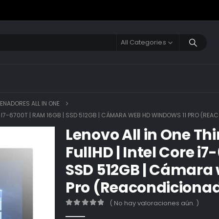
All Categories
ENADORES ALL IN ONE
ORE I7-6700T | RAM 16GB | SSD 512GB | CÁMARA WEB HD WINDOWS 11 PRO (RE
Lenovo All in One Th
FullHD | Intel Core i7
SSD 512GB | Cámara
Pro (Reacondiciona
( No hay valoraciones aún. )
0
out of 5