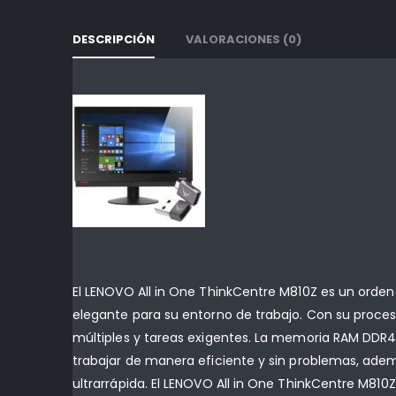
DESCRIPCIÓN
VALORACIONES (0)
El LENOVO All in One ThinkCentre M810Z es un orden
elegante para su entorno de trabajo. Con su procesa
múltiples y tareas exigentes. La memoria RAM DDR4 d
trabajar de manera eficiente y sin problemas, ade
ultrarrápida. El LENOVO All in One ThinkCentre M810