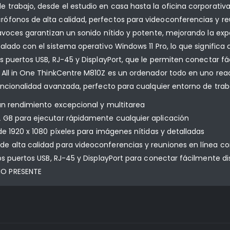
e trabajo, desde el estudio en casa hasta la oficina corporati
ófonos de alta calidad, perfectos para videoconferencias y r
avoces garantizan un sonido nítido y potente, mejorando la exp
alado con el sistema operativo Windows 11 Pro, lo que significa
os puertos USB, RJ-45 y DisplayPort, que le permiten conectar f
O All in One ThinkCentre M810Z es un ordenador todo en uno rea
funcionalidad avanzada, perfecto para cualquier entorno de tra
un rendimiento excepcional y multitarea
 GB para ejecutar rápidamente cualquier aplicación
de 1920 x 1080 píxeles para imágenes nítidas y detalladas
e alta calidad para videoconferencias y reuniones en línea c
os puertos USB, RJ-45 y DisplayPort para conectar fácilmente d
NO PRESENTE