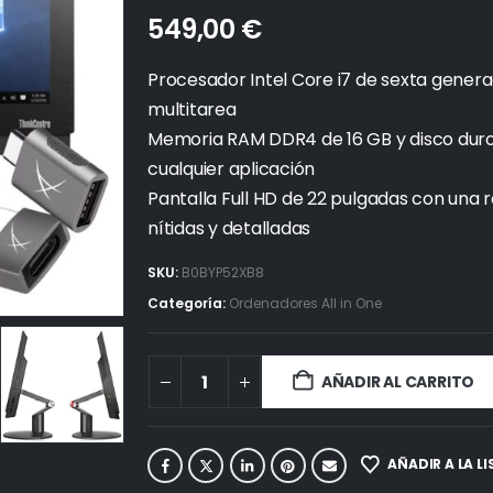
549,00
€
Procesador Intel Core i7 de sexta gener
multitarea
Memoria RAM DDR4 de 16 GB y disco duro
cualquier aplicación
Pantalla Full HD de 22 pulgadas con una 
nítidas y detalladas
SKU:
B0BYP52XB8
Categoría:
Ordenadores All in One
AÑADIR AL CARRITO
AÑADIR A LA L