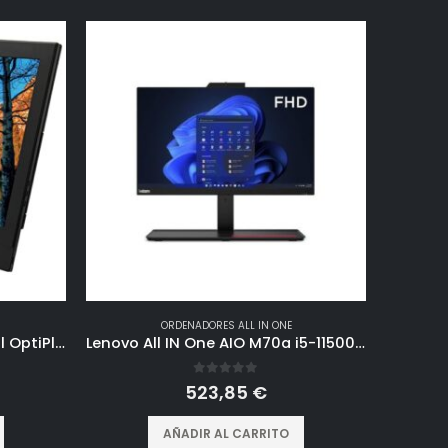
ORDENADORES ALL IN ONE
PC Computer All-In-One Dell OptiPlex 3240 AIO 21.5″ Intel Core i5-6400 Ram 8GB SSD 240GB Webcam Windows 10 Pro (Reacondicionado)
Lenovo All IN One AIO M70a i5-11500 22″ i5-11500 8GB 256GB WiFi PIVOTANTE FREEDOS Marca
0
out of 5
523,85
€
AÑADIR AL CARRITO