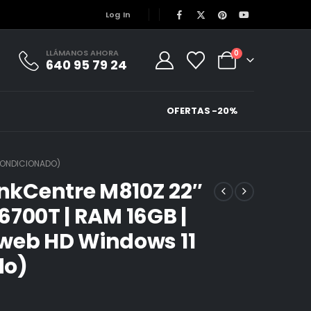
Log In
LLÁMANOS AHORA
0
640 95 79 24
OFERTAS -20%
ACONDICIONADO)
inkCentre M810Z 22″
-6700T | RAM 16GB |
 web HD Windows 11
do)