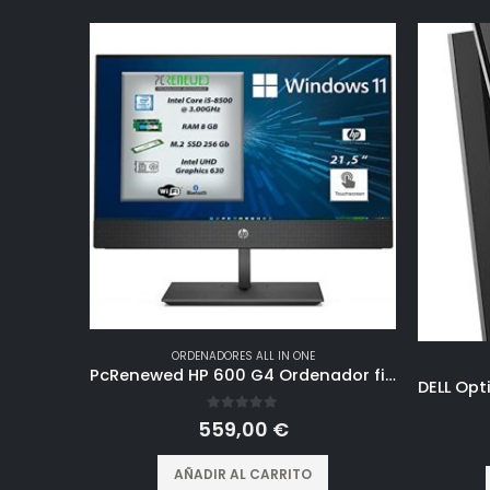
ORDENADORES ALL IN ONE
PcRenewed HP 600 G4 Ordenador fijo PC All In One Display 21,5 Pantalla táctil Core I5 8500 8Gb SSD 256Gb M.2 Nvme Cajas integradas WIFI BTH Windows 11 (reacondicionado)
0
out of 5
559,00
€
AÑADIR AL CARRITO