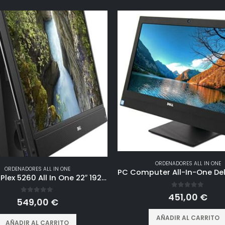
ORDENADORES ALL IN ONE
ORDENADORES ALL IN ONE
DELL OptiPlex 5260 All In One 22″ 1920×1080 Pixeles | Intel Core i5-8500 3.0Ghz | RAM 16Gb | SSD 512Gb | Windows 11 Pro (Reacondicionado)
0
out of 5
451,00
€
0
out of 5
549,00
€
AÑADIR AL CARRITO
AÑADIR AL CARRITO