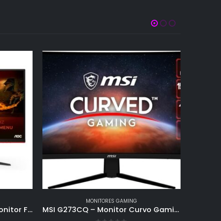
MONITORES GAMING
AOC Gaming 24G2SPAE – Monitor FHD de 24 Pulgadas, 165 Hz, MPRT de 1 ms, FreeSync, Compatible con G-Sync, Altavoz (1920 x 1080, VGA, HDMI, DisplayPort), Color Negro y Rojo
MSI G273CQ – Monitor Curvo Gaming de 27″ WQHD (2560 x 1440) Panel VA, 170Hz / 1ms, AMD FreeSync Premium, HDR Ready, Curvatura 1500R, Color Negro