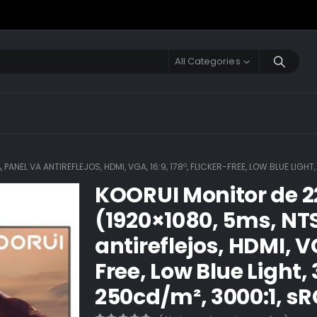
All Categories
PANEL VA ANTIREFLEJOS, HDMI, VGA, 16:9, 178º, FLICKER-FREE, LOW BLUE LIGH
KOORUI Monitor de 2
(1920×1080, 5ms, NT
antireflejos, HDMI, VG
Free, Low Blue Light,
250cd/m², 3000:1, s