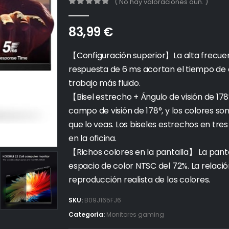
( No hay valoraciones aún. )
0
out of 5
83,99
€
【Configuración superior】La alta frecuenc
respuesta de 6 ms acortan el tiempo de c
trabajo más fluido.
【Bisel estrecho + Ángulo de visión de 1
campo de visión de 178°, y los colores son
que lo veas. Los biseles estrechos en tr
en la oficina.
【Richos colores en la pantalla】 La panta
espacio de color NTSC del 72%. La relaci
reproducción realista de los colores.
SKU:
B09J165FJ6
Categoría:
Monitores gaming