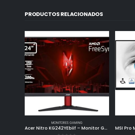
PRODUCTOS RELACIONADOS
MONITORES GAMING
Acer Nitro KG242YEbiif – Monitor Gaming 24″ Full HD 100 Hz (60 cm, 1920×1080, 16:9, 250 Nits, Tiempo de Respuesta 1ms VRB, AMD FreeSync, 2xHDMI 2.0/DP 1.2) Monitor PC Gaming Color Negro