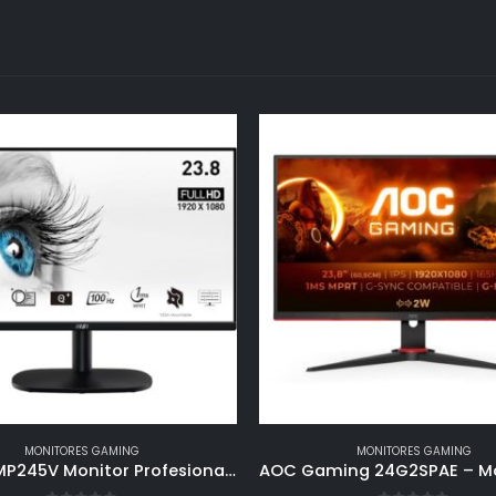
MONITORES GAMING
MONITORES GAMING
MSI Pro MP245V Monitor Profesional, de 23,8′ FHD, 1920 x 1080, 100 Hz, VA, Plano, Anti-Glare, 16:9, 300 nits, Negro