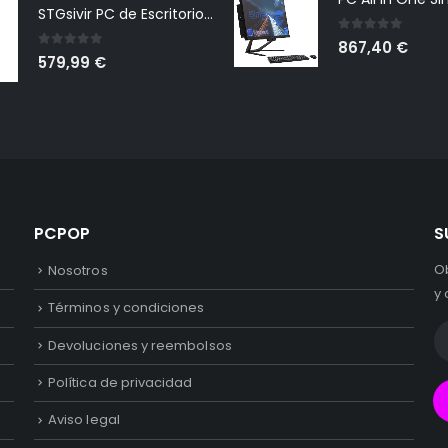
STGsivir PC de Escritorio para Juegos, Intel Core i3-10100F hasta 4.3GHz, GeForce GTX 1660 Super 6GB GDDR6, 16GB DDR4, 1TB SSD, 600M WiFi, BTB 5.0, Ventilador RGB x 6, W11H64
0
out of 5
867,40
€
0
out of 5
579,99
€
PCPOP
S
O
Nosotros
y 
Términos y condiciones
Devoluciones y reembolsos
Política de privacidad
Aviso legal