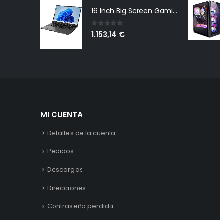
16 Inch Big Screen Gaming Laptop Windows 11 Pro, Intel i9 12900H GeForce RTX 3060 6G, 64GB DDR4 2TB NVMe, 2.5K IPS 165Hz Notebook Gamer PC Computer, WiFi6 BT5.2, Colorful Backlit Keyboard
0
out of 5
1.153,14
€
MI CUENTA
Detalles de la cuenta
Pedidos
Descargas
Direcciones
Contraseña perdida