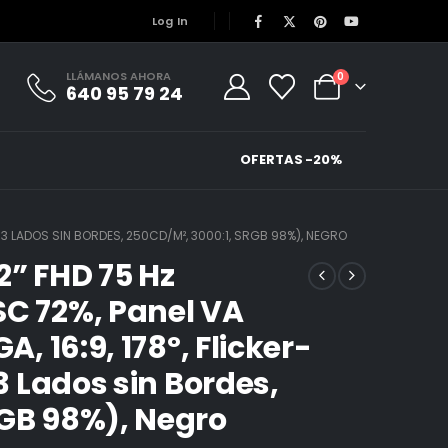
Log In
LLÁMANOS AHORA
0
640 95 79 24
OFERTAS -20%
T, 3 LADOS SIN BORDES, 250CD/M², 3000:1, SRGB 98%), NEGRO
2” FHD 75 Hz
SC 72%, Panel VA
A, 16:9, 178º, Flicker-
 3 Lados sin Bordes,
RGB 98%), Negro