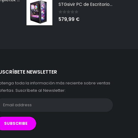
STGsivir PC de Escritorio para Juegos, Intel Core i3-10100F hasta 4.3GHz, GeForce GTX 1660 Super 6GB GDDR6, 16GB DDR4, 1TB SSD, 600M WiFi, BTB 5.0, Ventilador RGB x 6, W11H64
0
out of 5
579,99
€
USCRÍBETE NEWSLETTER
btenga toda la información más reciente sobre ventas
ofertas. Suscríbete al Newsletter: