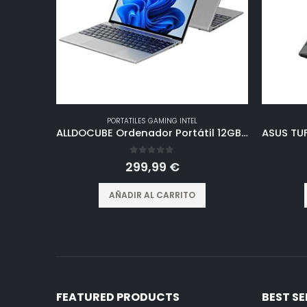
PORTATILES GAMING INTEL
ALLDOCUBE Ordenador Portátil 12GB de RAM 256GB SSD Laptop Gaming Intel Celeron N5100 PC Portatil Windows 11 con Pantalla 3K 3000×2000 WiFi de 2,4+5GHz Bluetooth Tipo c Mini HDMI Gris
0
out of 5
299,99
€
AÑADIR AL CARRITO
FEATURED PRODUCTS
BEST S