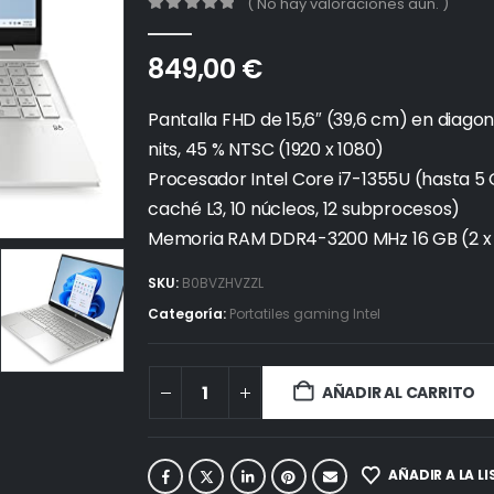
( No hay valoraciones aún. )
0
out of 5
849,00
€
Pantalla FHD de 15,6″ (39,6 cm) en diagona
nits, 45 % NTSC (1920 x 1080)
Procesador Intel Core i7-1355U (hasta 5 
caché L3, 10 núcleos, 12 subprocesos)
Memoria RAM DDR4-3200 MHz 16 GB (2 x
SKU:
B0BVZHVZZL
Categoría:
Portatiles gaming Intel
AÑADIR AL CARRITO
AÑADIR A LA L