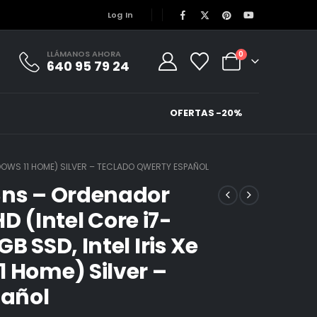
Log In
LLÁMANOS AHORA
0
640 95 79 24
OFERTAS -20%
INDOWS 11 HOME) SILVER – TECLADO QWERTY ESPAÑOL
3ns – Ordenador
HD (Intel Core i7-
B SSD, Intel Iris Xe
1 Home) Silver –
añol