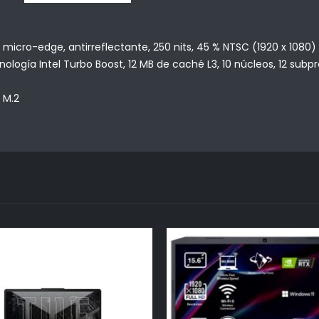
el micro-edge, antirreflectante, 250 nits, 45 % NTSC (1920 x 1080)
ología Intel Turbo Boost, 12 MB de caché L3, 10 núcleos, 12 subp
 M.2