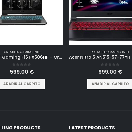
PORTATILES GAMING INTEL
PORTATILES GAMING INTEL
ASUS TUF Gaming F15 FX506HF – Ordenador Portátil Gaming de 15.6″ Full HD 144Hz (Intel Core i5-11400H, 16GB RAM, 512GB SSD, RTX 2050-4GB, Sin Sistema Operativo) Negro – Teclado QWERTY español
0
out of 5
0
out of 5
599,00
€
999,00
€
AÑADIR AL CARRITO
AÑADIR AL CARRITO
ELLING PRODUCTS
LATEST PRODUCTS