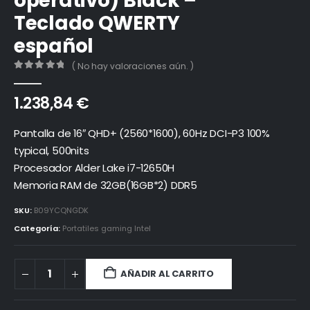
operativo) Black –
Teclado QWERTY
español
( No hay valoraciones aún. )
0
out of 5
1.238,84
€
Pantalla de 16″ QHD+ (2560*1600), 60Hz DCI-P3 100%
typical, 500nits
Procesador Alder Lake i7-12650H
Memoria RAM de 32GB(16GB*2) DDR5
SKU:
B09YCQNGDK
Categoría:
Portatiles gaming Intel
AÑADIR AL CARRITO