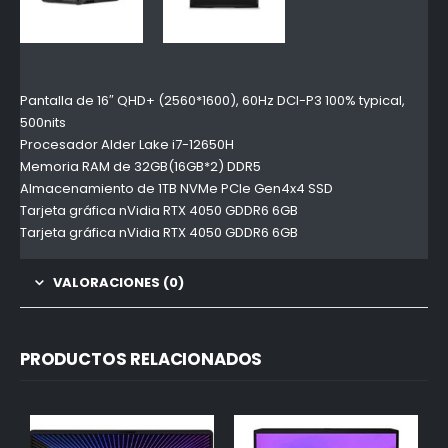
Pantalla de 16″ QHD+ (2560*1600), 60Hz DCI-P3 100% typical,
500nits
Procesador Alder Lake i7-12650H
Memoria RAM de 32GB(16GB*2) DDR5
Almacenamiento de 1TB NVMe PCIe Gen4x4 SSD
Tarjeta gráfica nVidia RTX 4050 GDDR6 6GB
Tarjeta gráfica nVidia RTX 4050 GDDR6 6GB
VALORACIONES (0)
PRODUCTOS RELACIONADOS