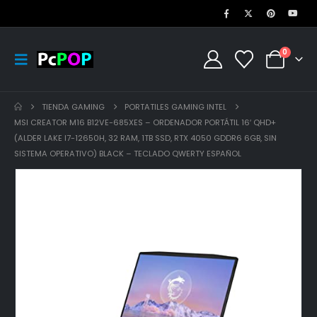
0
TIENDA GAMING
PORTATILES GAMING INTEL
MSI CREATOR M16 B12VE-685XES – ORDENADOR PORTÁTIL 16′ QHD+
(ALDER LAKE I7-12650H, 32 RAM, 1TB SSD, RTX 4050 GDDR6 6GB, SIN
SISTEMA OPERATIVO) BLACK – TECLADO QWERTY ESPAÑOL