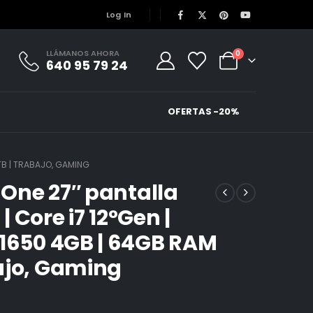
Log In
LLÁMANOS AHORA
0
640 95 79 24
OFERTAS -20%
TB | TRABAJO, GAMING
n One 27″ pantalla
 Core i7 12°Gen |
X1650 4GB | 64GB RAM
ajo, Gaming