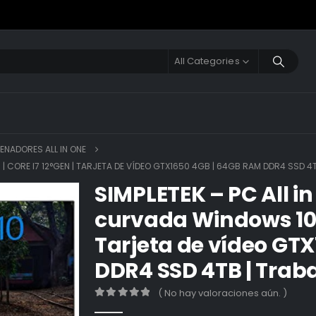
All Categories
ENADORES ALL IN ONE
 | CORE I7 12°GEN | TARJETA DE VÍDEO GTX1650 4GB | 64GB RAM DDR4 SSD 4
SIMPLETEK – PC All i
curvada Windows 10 |
Tarjeta de vídeo GT
DDR4 SSD 4TB | Trab
( No hay valoraciones aún. )
0
out of 5