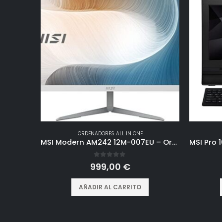
ORDENADORES ALL IN ONE
MSI Modern AM242 12M-007EU – Ordenador de sobremesa All In One 24”, CPU i5-1240P, DDR4 8GB, 512GB, Windows 11 Home, color blanco
0
out of 5
999,00
€
AÑADIR AL CARRITO