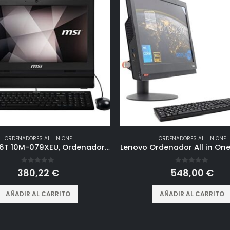
ORDENADORES ALL IN ONE
ORDENADORES ALL IN ONE
MSI Pro 16T 10M-079XEU, Ordenador All In One 16” HD, Intel Celeron 5205U, 4GB DDR4, 256G M.2 PCIe SSD, sin Sistema operativo, Color Negro
0
out of 5
0
out of 5
380,22
€
548,00
€
AÑADIR AL CARRITO
AÑADIR AL CARRITO