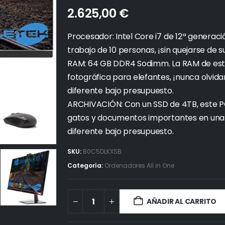
2.625,00
€
Procesador: Intel Core i7 de 12ª generac
trabajo de 10 personas, ¡sin quejarse de su
RAM: 64 GB DDR4 Sodimm. La RAM de e
fotográfica para elefantes, ¡nunca olvid
diferente bajo presupuesto.
ARCHIVACIÓN: Con un SSD de 4TB, este PC
gatos y documentos importantes en una s
diferente bajo presupuesto.
SKU:
B0C5DLKXSB
Categoría:
Ordenadores All in One
AÑADIR AL CARRITO