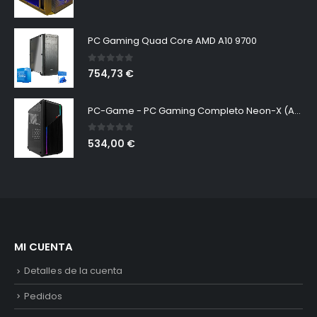
PC Gaming Quad Core AMD A10 9700
0
out of 5
754,73
€
PC-Game - PC Gaming Completo Neon-X (AMD Ryzen 7-5700G, 16GB RAM, 480GB SSD + 2TB HDD, Gráficos Radeon RX Vega 8, W11 Pro Preinstalado Sin Licencia). Ordenador de Sobremesa
0
out of 5
534,00
€
MI CUENTA
Detalles de la cuenta
Pedidos