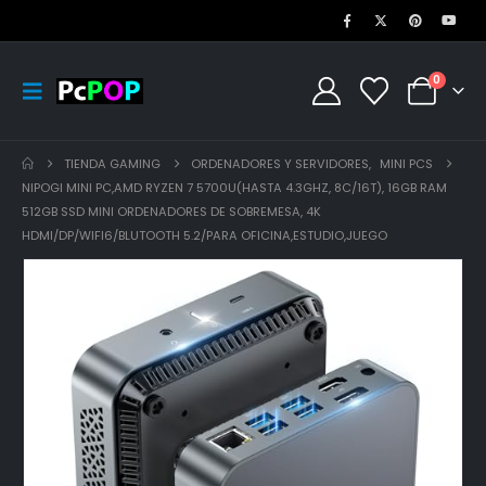
0
TIENDA GAMING
ORDENADORES Y SERVIDORES
,
MINI PCS
NIPOGI MINI PC,AMD RYZEN 7 5700U(HASTA 4.3GHZ, 8C/16T), 16GB RAM
512GB SSD MINI ORDENADORES DE SOBREMESA, 4K
HDMI/DP/WIFI6/BLUTOOTH 5.2/PARA OFICINA,ESTUDIO,JUEGO