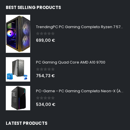
BEST SELLING PRODUCTS
TrendingPC PC Gaming Completo Ryzen 7 5700G Pro 8X 3,80Ghz • AMD Radeon Vega 8 Graphics • Windows 11 • WiFi • 16Gb RAM DDR4 RGB • 512Gb m.2 SSD • Monitor 24" 75hz • Teclado, Auriculares y ratón
0
out of 5
699,00
€
PC Gaming Quad Core AMD A10 9700
0
out of 5
754,73
€
PC-Game - PC Gaming Completo Neon-X (AMD Ryzen 7-5700G, 16GB RAM, 480GB SSD + 2TB HDD, Gráficos Radeon RX Vega 8, W11 Pro Preinstalado Sin Licencia). Ordenador de Sobremesa
0
out of 5
534,00
€
LATEST PRODUCTS