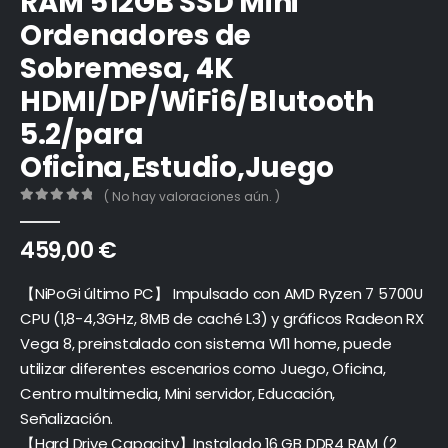
RAM 512GB SSD Mini
Ordenadores de
Sobremesa, 4K
HDMI/DP/WiFi6/Blutooth
5.2/para
Oficina,Estudio,Juego
( No hay valoraciones aún. )
0
out of 5
459,00
€
【NiPoGi último PC】 Impulsado con AMD Ryzen 7 5700U
CPU (1,8-4,3GHz, 8MB de caché L3) y gráficos Radeon RX
Vega 8, preinstalado con sistema W11 home, puede
utilizar diferentes escenarios como Juego, Oficina,
Centro multimedia, Mini servidor, Educación,
Señalización.
【Hard Drive Capacity】Instalado 16 GB DDR4 RAM (2