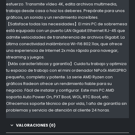
esfuerzo. Transmite vídeo 4K, edita archivos multimedia,
trabaja desde casa o haz los deberes. Prepárate para unos
gráficos, un sonido y un rendimiento increíbles.
【Satisface todas las necesidades】El mini PC de sobremesa
está equipado con un puerto LAN Gigabit Ethernet RJ-45 que
admite velocidades de transferencia de archivos Gigabit. La
última conectividad inalámbrica Wi-Fi6 802.11ax, que ofrece
una experiencia de Internet 2x más rápido para navegar,
streaming y juegos.
【Más características y garantía】Cuida tu trabajo y optimiza
tu espacio de trabajo con el mini ordenador NiPoGi AM02PRO
pequeño, completo y potente. La serie AMD Ryzen con
gráficos Radeon ofrece un rendimiento fiable para su
negocio. Fácil de instalar y configurar. Este mini PC AMD
soporta Auto Power On, PXT Boot, WOL, RTC Boot, etc.
Ofrecemos soporte técnico de por vida, 1 año de garantía sin
problemas y servicio de atención al cliente 24 horas.
VALORACIONES (0)