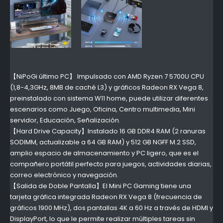
【NiPoGi último PC】 Impulsado con AMD Ryzen 7 5700U CPU
(1,8-4,3GHz, 8MB de caché L3) y gráficos Radeon RX Vega 8,
preinstalado con sistema W11 home, puede utilizar diferentes
escenarios como Juego, Oficina, Centro multimedia, Mini
servidor, Educación, Señalización.
【Hard Drive Capacity】Instalado 16 GB DDR4 RAM (2 ranuras
SODIMM, actualizable a 64 GB RAM) y 512 GB NGFF M.2 SSD,
amplio espacio de almacenamiento y PC ligero, que es el
compañero portátil perfecto para juegos, actividades diarias,
correo electrónico y navegación.
【Salida de Doble Pantalla】El Mini PC Gaming tiene una
tarjeta gráfica integrada Radeon RX Vega 8 (frecuencia de
gráficos 1900 MHz), dos pantallas 4K a 60 Hz a través de HDMI y
DisplayPort, lo que le permite realizar múltiples tareas sin