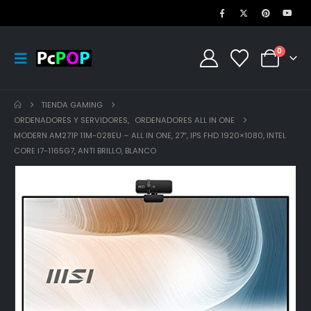
0
TIENDA GAMING
ORDENADORES Y SERVIDORES
,
ORDENADORES ALL IN ONE
MODERN AM271P 11M-028EU – ALL IN ONE, 27″, IPS FHD 1920×1080, INTEL
CORE I7-1165G7, ANTI BRILLO, BLANCO