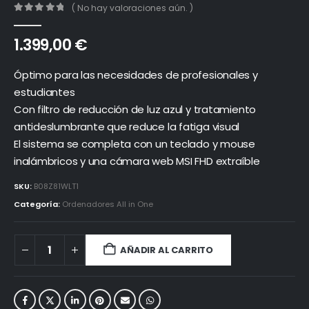
( No hay valoraciones aún. )
0
out of 5
1.399,00
€
Óptimo para las necesidades de profesionales y
estudiantes
Con filtro de reducción de luz azul y tratamiento
antideslumbrante que reduce la fatiga visual
El sistema se completa con un teclado y mouse
inalámbricos y una cámara web MSI FHD extraíble
SKU:
B08Z81WLT1
Categoría:
Ordenadores All in One
AÑADIR AL CARRITO