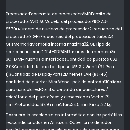
ProcesadorFabricante de procesadorAMDFamilia de
procesadorAMD A6Modelo del procesadorPRO A6-
8570ENúmero de núcleos de procesador2Frecuencia del
procesador3 GHzFrecuencia del procesador turbo3,4
GHzMemoriaMemoria interna máxima32 GBTipo de
memoria internaDDR4-SDRAMRanuras de memoria2x
SO-DIMMPuertos e InterfacesCantidad de puertos USB
2.03Cantidad de puertos tipo A USB 3.2 Gen 1 (3.1 Gen
1)3Cantidad de DisplayPorts2Ethernet LAN (RJ-45)
cantidad de puertos1Micrófono, jack de entradaSISalidas
para auriculares1Combo de salida de auriculares /
micrófono del puertoPeso y dimensionesAncho179
mmProfundidad182,9 mmAltura34,5 mmPeso1,32 kg
Descubre la excelencia en informática con los portátiles
reacondicionados en Amazon. Obtén un ordenador
portátil potente y asequible que ha sido renovado para