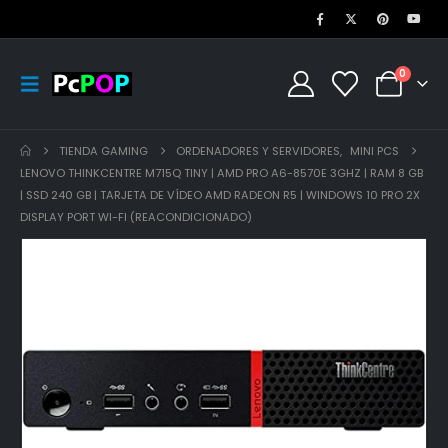
0
TIENDA GAMING
ORDENADORES Y SERVIDORES
,
MINI PCS
LENOVO THINKCENTRE M715Q TINY | AMD PRO A6-8570E 3GHZ | RAM 8 GB
| SSD 240 GB | TARJETA DE VÍDEO AMD RADEON R5 | WINDOWS 10 PRO 2X
DISPLAY PORT WI-FI (REACONDICIONADO)