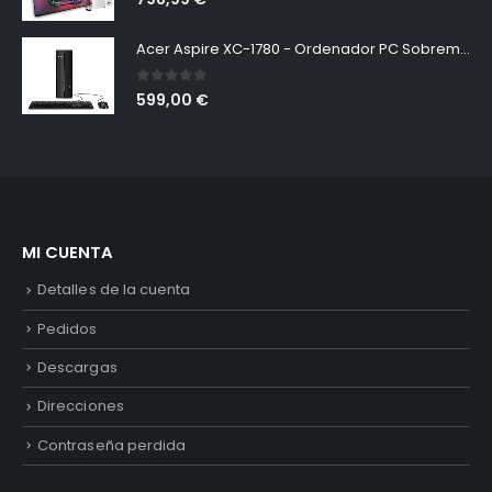
Acer Aspire XC-1780 - Ordenador PC Sobremesa (Intel Core i5-13400, 16GB RAM, 512GB SSD, Intel UHD Graphics 730, Windows 11 Home) Negro - USB Ratón - Teclado QWERTY Español
0
out of 5
599,00
€
MI CUENTA
Detalles de la cuenta
Pedidos
Descargas
Direcciones
Contraseña perdida