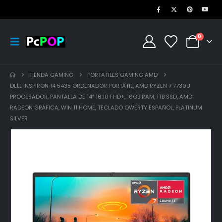
0
TIENDA GAMING
PORTATILES GAMING AMD
DELL INSPIRON 14 5435 ORDENADOR PORTÁTIL, AMD RYZEN 7 7730U
PROCESADOR, PANTALLA DE 14″ 16:10 FHD+, 16GB RAM, 1TB SSD, AMD
RADEON GRÁFICA, WIN 11 HOME, TECLADO QWERTY ESPAÑOL, PLATINUM
SILVER