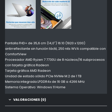
Pantalla FHD+ de 35,6 cm (14,0″) 16:10 (1920 x 1200)
antirreflectante sin función táctil, 250 nits WVA compatible con
ComfortView
Procesador AMD Ryzen 7 7730U de 8 núcleos/16 subprocesos
con tarjeta gráfica Radeon
Tarjeta gráfica AMD Radeon
Unidad de estado sólido PCIe NVMe M.2 de 1 TB
Memoria integrada LPDDR4x de 16 GB a 4266 MHz
Sistema Operativo: Windows 11 Home
VALORACIONES (0)