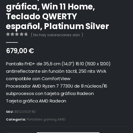
gráfica, Win 11 Home,
Teclado QWERTY
español, Platinum Silver
( No hay valoraciones aún. )
0
out of 5
679,00
€
Pantalla FHD+ de 35,6 cm (14,0″) 16:10 (1920 x 1200)
antirreflectante sin función táctil, 250 nits WVA
compatible con ComfortView
Procesador AMD Ryzen 7 7730U de 8 núcleos/16
subprocesos con tarjeta gráfica Radeon
Tarjeta gráfica AMD Radeon
SKU:
B0CLV5ZF4D
Categoría:
Portatiles gaming AMD