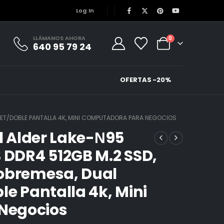
Log In
LLÁMANOS AHORA
0
640 95 79 24
OFERTAS -20%
ERNET/DOBLE PANTALLA 4K, MINI COMPUTADORA PARA NEGOCIOS
el Alder Lake-Ν95
B DDR4 512GB M.2 SSD,
sobremesa, Dual
le Pantalla 4k, Mini
Negocios