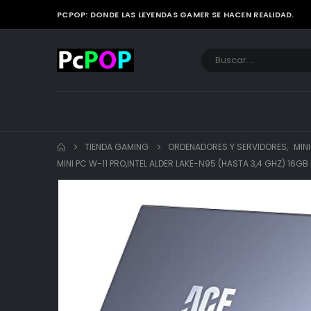
PCPOP: DONDE LAS LEYENDAS GAMER SE HACEN REALIDAD.
TIENDA GAMING
ORDENADORES Y SERVIDORES
,
MIN
MINI PC W-11 PRO,INTEL ALDER LAKE-Ν95 (HASTA 3,4 GHZ) 16