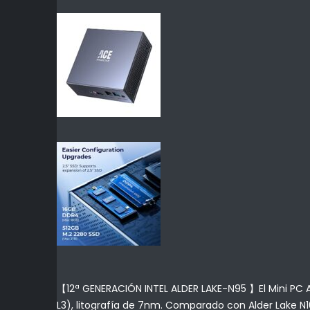
【12ª GENERACIÓN INTEL ALDER LAKE-Ν95 】El Mini PC AC
L3), litografía de 7nm. Comparado con Alder Lake N