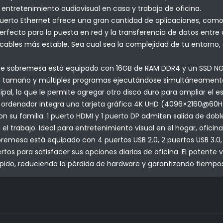
entretenimiento audiovisual en casa y trabajo de oficina.
rto Ethernet ofrece una gran cantidad de aplicaciones, como 
fecto para la puesta en red y la transferencia de datos entre d
cables más estable. Sea cual sea la complejidad de tu entorno,
de sobremesa está equipado con 16GB de RAM DDR4 y un SSD NG
n tamaño y múltiples programas ejecutándose simultáneamente s
ipal, lo que le permite agregar otro disco duro para ampliar el
denador integra una tarjeta gráfica 4K UHD (4096×2160@60Hz)
on su familia. 1 puerto HDMI y 1 puerto DP admiten salida de do
el trabajo. Ideal para entretenimiento visual en el hogar, oficin
sa está equipado con 4 puertos USB 2.0, 2 puertos USB 3.0, 1 p
os para satisfacer sus opciones diarias de oficina. El potente 
pido, reduciendo la pérdida de hardware y garantizando tiempo