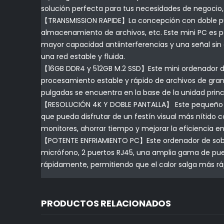
solución perfecta para tus necesidades de negocio, 
【TRANSMISSION RAPIDE】La concepción con doble pue
almacenamiento de archivos, etc. Este mini PC es per
mayor capacidad antiinterferencias y una señal sin 
una red estable y fluida.
【16GB DDR4 y 512GB M.2 SSD】Este mini ordenador 
procesamiento estable y rápido de archivos de gra
pulgadas se encuentra en la base de la unidad princ
【RESOLUCIÓN 4K Y DOBLE PANTALLA】 Este pequeño or
que pueda disfrutar de un festín visual más nítido c
monitores, ahorrar tiempo y mejorar la eficiencia en 
【POTENTE ENFRIAMIENTO PC】Este ordenador de sobreme
micrófono, 2 puertos RJ45, una amplia gama de puert
rápidamente, permitiendo que el calor salga más rá
PRODUCTOS RELACIONADOS