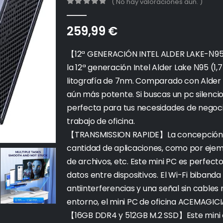
( No hay valoraciones aún. )
0
out of 5
259,99
€
【12ª GENERACIÓN INTEL ALDER LAKE-Ν95
la 12ª generación Intel Alder Lake Ν95 (1,7
litografía de 7nm. Comparado con Alder 
aún más potente. Si buscas un pc silenci
perfecta para tus necesidades de negoci
trabajo de oficina.
【TRANSMISSION RAPIDE】La concepción c
cantidad de aplicaciones, como por eje
de archivos, etc. Este mini PC es perfect
datos entre dispositivos. El Wi-Fi biban
antiinterferencias y una señal sin cables
entorno, el mini PC de oficina ACEMAGICI
【16GB DDR4 y 512GB M.2 SSD】Este mini