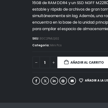
16GB de RAM DDR4 y un SSD NGFF M.2280
estable y rápido de archivos de gran t
simultáneamente sin lag. Además, una ra
encuentra en la base de la unidad princip
para ampliar el espacio de almacenamien
SKU:
B0C2PMLQG2
Categoría:
Mini Pcs
AÑADIR AL CARRITO
AÑADIR A LA L