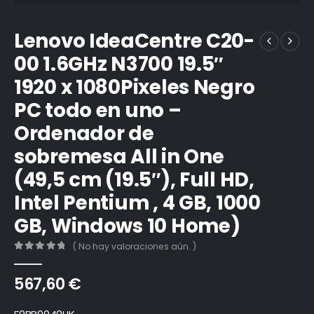
Lenovo IdeaCentre C20-
00 1.6GHz N3700 19.5″
1920 x 1080Pixeles Negro
PC todo en uno –
Ordenador de
sobremesa All in One
(49,5 cm (19.5″), Full HD,
Intel Pentium , 4 GB, 1000
GB, Windows 10 Home)
( No hay valoraciones aún. )
0
out of 5
567,60
€