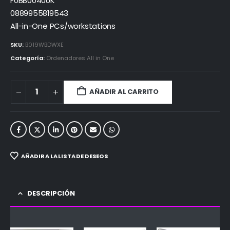
F0BB0040UK
0889955819543
All-in-One PCs/workstations
SKU:
B019WBDWXE
Categoría:
Ordenadores All in One
AÑADIR AL CARRITO
AÑADIR A LA LISTA DE DESEOS
DESCRIPCIÓN