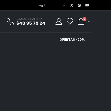
Log In
LLÁMANOS AHORA
0
640 95 79 24
OFERTAS -20%