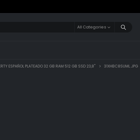
All Categories
WERTY ESPAÑOL PLATEADO 32 GB RAM 512 GB SSD 23,8"
31XHBC8SUML.JPG