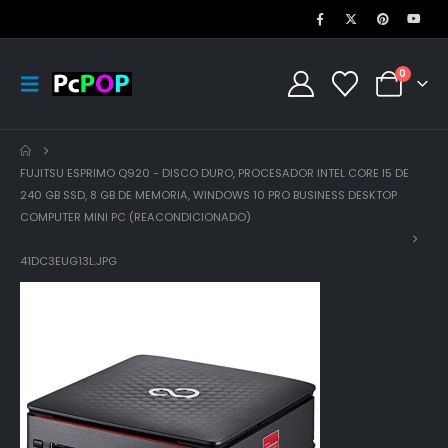
0
FUJITSU ESPRIMO Q920 - DISCO DURO, PROCESADOR INTEL CORE I5 DE
240 GB SSD, 8 GB DE MEMORIA, WINDOWS 10 PRO BUSINESS DESKTOP
COMPUTER MINI PC (REACONDICIONADO)
41DC3EUG13L.JPG