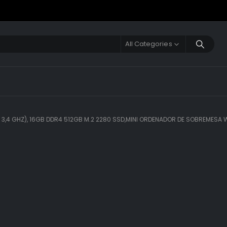
All Categories
 3,4 GHZ), 16GB DDR4 512GB M.2 2280 SSD,MINI ORDENADOR DE SOBREMESA W-