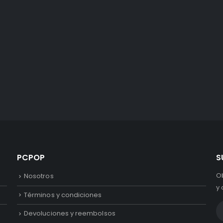
PCPOP
S
O
Nosotros
y 
Términos y condiciones
Devoluciones y reembolsos