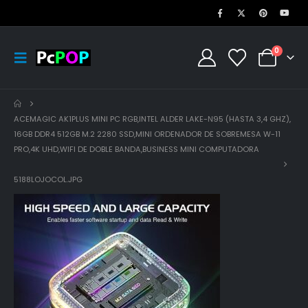
0
ACEMAGIC AK1PLUS MINI PC RGB,INTEL ALDER LAKE-Ν95 (HASTA 3,4 GHZ),
16GB DDR4 512GB M.2 2280 SSD,MINI ORDENADOR DE SOBREMESA W-11
PRO,4K UHD,WIFI DE DOBLE BANDA,BUSINESS MINI COMPUTADORA
5188LOJOCOL.JPG