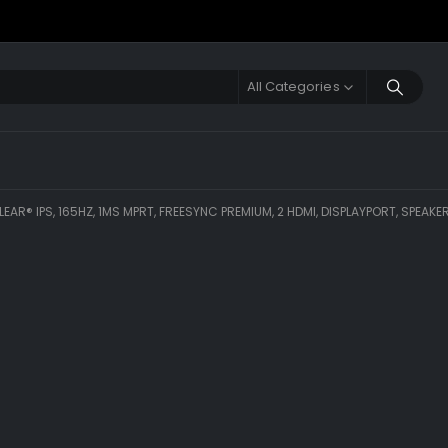
All Categories
LEAR® IPS, 165HZ, 1MS MPRT, FREESYNC PREMIUM, 2 HDMI, DISPLAYPORT, SPEAKE