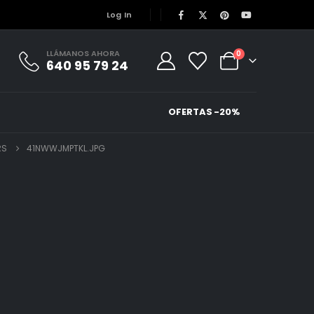
Log In
LLÁMANOS AHORA
0
640 95 79 24
OFERTAS -20%
RS
41NWWJMPTKL.JPG