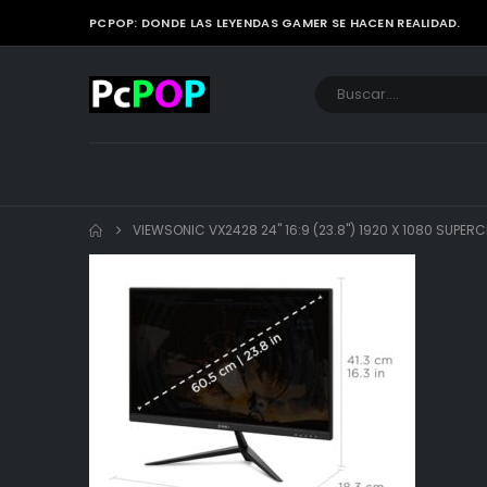
PCPOP: DONDE LAS LEYENDAS GAMER SE HACEN REALIDAD.
VIEWSONIC VX2428 24" 16:9 (23.8") 1920 X 1080 SUPERC