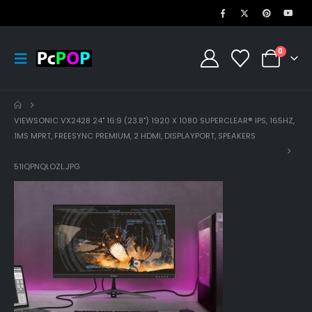
0
VIEWSONIC VX2428 24" 16:9 (23.8") 1920 X 1080 SUPERCLEAR® IPS, 165HZ,
1MS MPRT, FREESYNC PREMIUM, 2 HDMI, DISPLAYPORT, SPEAKERS
51IQPNQLOZL.JPG